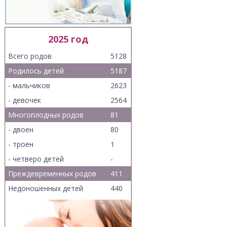
2025 год
Всего родов
5128
Родилось детей
5187
- мальчиков
2623
- девочек
2564
Многоплодных родов
81
- двоен
80
- троен
1
- четверо детей
-
Преждевременных родов
411
Недоношенных детей
440