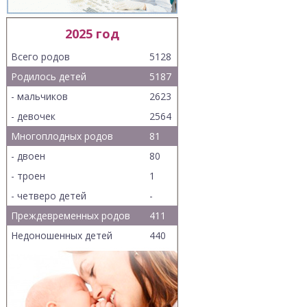
2025 год
Всего родов
5128
Родилось детей
5187
- мальчиков
2623
- девочек
2564
Многоплодных родов
81
- двоен
80
- троен
1
- четверо детей
-
Преждевременных родов
411
Недоношенных детей
440