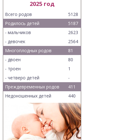
2025 год
Всего родов
5128
Родилось детей
5187
- мальчиков
2623
- девочек
2564
Многоплодных родов
81
- двоен
80
- троен
1
- четверо детей
-
Преждевременных родов
411
Недоношенных детей
440