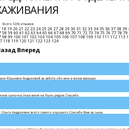
ЫХАЖИВАНИЯ
Всего 1236 отзывов
7
18
19
20
21
22
23
24
25
26
27
28
29
30
31
32
33
34
35
36
37
38
39
7
58
59
60
61
62
63
64
65
66
67
68
69
70
71
72
73
74
75
76
77
78
79
7
98
99
100
101
102
103
104
105
106
107
108
109
110
111
112
113
1
7
118
119
120
121
122
123
124
Назад
Вперед
ане Юрьевне Андреевой за заботу обо мне и моем малыше.
 моем сыночке,пока меня не было рядом.Спасибо.
 Ольге Андреевне всего самого хорошего.Спасибо Вам за сына.