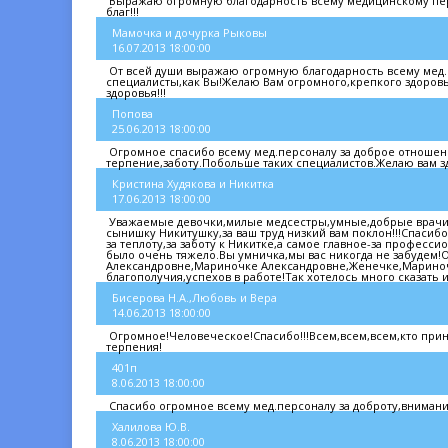
Выражаю огромную благодарность всему медицинскому персо
благ!!!
Мамочка и дочурка Рыковы
16.07.2013 18:00:00
От всей души выражаю огромную благодарность всему мед.п
специалисты,как Вы!Желаю Вам огромного,крепкого здоровья
здоровья!!!
Попова
25.06.2013 18:00:00
Огромное спасибо всему мед.персоналу за доброе отношени
терпение,заботу.Побольше таких специалистов.Желаю вам зд
Кристина Худякова и Никитка
17.06.2013 18:00:00
Уважаемые девочки,милые медсестры,умные,добрые врачи,
сынишку Никитушку,за ваш труд низкий вам поклон!!!Спасиб
за теплоту,за заботу к Никитке,а самое главное-за профес
было очень тяжело.Вы умничка,мы вас никогда не забудем
Александровне,Мариночке Александровне,Женечке,Мариноч
благополучия,успехов в работе!Так хотелось много сказать и
Бисерова Н.А.,Любовь и Вера
14.06.2013 18:00:00
Огромное!Человеческое!Спасибо!!!Всем,всем,всем,кто прин
терпения!
401п
8.06.2013 18:00:00
Спасибо огромное всему мед.персоналу за доброту,вниман
Халилова Ю.В.
8.06.2013 18:00:00