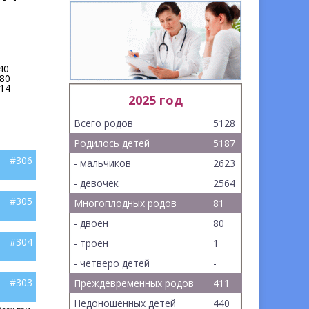
40
80
14
2025 год
Всего родов
5128
Родилось детей
5187
#306
- мальчиков
2623
- девочек
2564
#305
Многоплодных родов
81
- двоен
80
#304
- троен
1
- четверо детей
-
#303
Преждевременных родов
411
Недоношенных детей
440