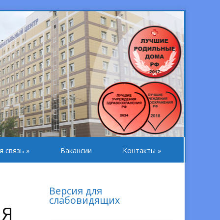
я связь
»
Вакансии
Контакты
»
Версия для
слабовидящих
ИЯ