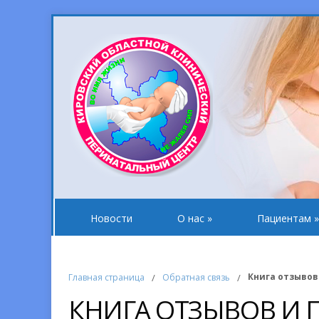
Новости
О нас
»
Пациентам
»
Книга отзывов
Главная страница
/
Обратная связь
/
КНИГА ОТЗЫВОВ И