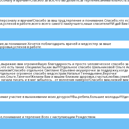
налу и врачам!!!Спасибо за все,что вы делаете,за терпение,внимательность.
ерсоналу и врачам!Спасибо за ваш труд,терпение и понимание.Спасибо,что ес
,успехов в работе,всего-всего самого наилучшего,наши спасители!!!И дай Вам 
е,за понимание.Хочется поблагодарить врачей и медсестер за ваше
оровья,успехов в работе.
выражаю вам огромнейшую благодарность и просто человеческое спасибо за
о,что есть такие спкциалисты,как вы!!!Отдельное спасибо Шильниковой Ольге 
сионализм!Спасибо отдельное Светлане Юрьевне-акушерочке за поддержку,когда
!Отдельное огромное спасибо медсестрам:Наталье Геннадьевне,Верочке
ке,Ольге,Танечке!Желаем Вам и вашим близким здоровья,счастья,любви,семе
 начала писать и в миг забылось...от волнения наверно!Спасибо вам,низкий вам
имал участие в выхаживании моих дочурок!!!Вы,ребята,большие молодцы!!!Удач
ие,понимание и терпение.Всех с наступающим Рождеством.