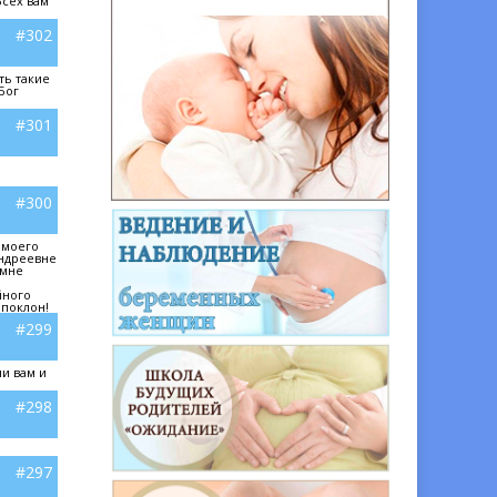
Всех вам
#302
ть такие
Бог
#301
#300
 моего
Андреевне
 мне
йного
 поклон!
#299
и вам и
#298
#297