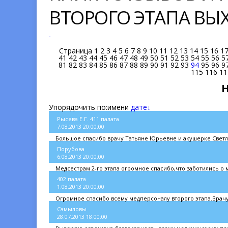
ВТОРОГО ЭТАПА В
-
Страница
1
2
3
4
5
6
7
8
9
10
11
12
13
14
15
16
1
41
42
43
44
45
46
47
48
49
50
51
52
53
54
55
56
5
81
82
83
84
85
86
87
88
89
90
91
92
93
94
95
96
9
115
116
11
Упорядочить по:
имени
дате↓
Рысева Е.Г. 411 палата
7.08.2013 20:00:00
Большое спасибо врачу Татьяне Юрьевне и акушерке Светл
Порубова
6.08.2013 20:00:00
Медсестрам 2-го этапа огромное спасибо,что заботились о
402 палата
1.08.2013 20:00:00
Огромное спасибо всему медперсоналу второго этапа.Врачу
Самыловы
28.07.2013 18:00:00