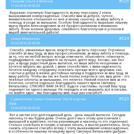
#525
Синцова Ольга и Ванечка
17.04.2018 20:00:00
Выражаю огромную благодарность всему персоналу 2 этапа
выхаживания новорождённых. Спасибо вам за доброе, чуткое,
внимательное отношение ко мне и моему сыночку, за вашу заботу и
помощь в уходе за малышом. Особую благодарность выражаю нашему
врачу Ирине Александровне за её профессионализм и внимание,
заботу. Всем желаем здоровья, семейного благополучия и успехов в
вашей замечательной работе!
#524
Семья Мишкиных
16.04.2018 20:00:00
Спасибо, уважаемые врачи, медсёстры, да весь персонал. Огромное
спасибо за ваш труд, за ваш профессионализм, за вашу заботу и помощь,
за то, что на любой вопрос всегда отвечаете, объясняете, помогаете,
подбадриваете, настраиваете на лучшее, даёте веру. Без вас, как без
рук, и вроде радостный день выписки, но ваша забота неоценима и
хочется забрать вас домой, с вами спокойствие, с вами надёжность.
Хочется каждому сотруднику пожелать прежде всего здоровья, сил,
счастья и добра в жизни, достойных наград и поддержки за ваш труд, за
вашу работу. Чтобы вы так же были полны энергии и сил, ваш день - это
тяжёлые хлопоты за малышами, это нелегко. Низкий поклон вам за это.
Конечно, хочется отдельно благодарить нашего врача Светлану
Витальевну. СПАСИБО ВАМ ЗА ВСЁ. Будьте счастливы, пускай Ваш труд
поднимет не одного малыша. Не передать и не выразить всё в письме,
но знайте одно - мы благодарны вам, ещё раз спасибо!!!
#523
С уважением семья Семакины: Настя и дочка
Лиза
15.04.2018 20:00:00
Вот и настал этот долгожданный день - день нашей выписки. Сегодня
наконец-то мы будем дома. Очень долго мы к этому шли (сначала с
малышкой в животике, потом реанимация и наконец-то это отделение).
Столько слов было в голове, а начала писать, и мысли разлетелись. Хочу
сказать огромное спасибо всему 2 этапу выхаживания новорождённых,
в особенности нашему лечащему врачу Светлане Витальевне (добрая,