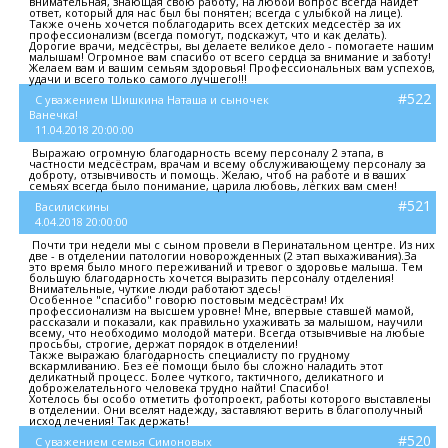
внимательная, знающая свою работу, на любой вопрос всегда найдёт
ответ, который для нас был бы понятен; всегда с улыбкой на лице).
Также очень хочется поблагодарить всех детских медсестёр за их
профессионализм (всегда помогут, подскажут, что и как делать).
Дорогие врачи, медсёстры, вы делаете великое дело - помогаете нашим
малышам! Огромное вам спасибо от всего сердца за внимание и заботу!
Желаем вам и вашим семьям здоровья! Профессиональных вам успехов,
удачи и всего только самого лучшего!!!
#522
С уважением Шишкина Наташа и сыночек
Ванечка!
11.04.2018 20:00:00
Выражаю огромную благодарность всему персоналу 2 этапа, в
частности медсёстрам, врачам и всему обслуживающему персоналу за
доброту, отзывчивость и помощь. Желаю, чтоб на работе и в ваших
семьях всегда было понимание, царила любовь, лёгких вам смен!
#521
Василискины
4.04.2018 20:00:00
Почти три недели мы с сыном провели в Перинатальном центре. Из них
две - в отделении патологии новорожденных (2 этап выхаживания).За
это время было много переживаний и тревог о здоровье малыша. Тем
большую благодарность хочется выразить персоналу отделения!
Внимательные, чуткие люди работают здесь!
Особенное "спасибо" говорю постовым медсёстрам! Их
профессионализм на высшем уровне! Мне, впервые ставшей мамой,
рассказали и показали, как правильно ухаживать за малышом, научили
всему, что необходимо молодой матери. Всегда отзывчивые на любые
просьбы, строгие, держат порядок в отделении!
Также выражаю благодарность специалисту по грудному
вскармливанию. Без её помощи было бы сложно наладить этот
деликатный процесс. Более чуткого, тактичного, деликатного и
доброжелательного человека трудно найти! Спасибо!
Хотелось бы особо отметить фотопроект, работы которого выставлены
в отделении. Они вселят надежду, заставляют верить в благополучный
исход лечения! Так держать!
#520
С уважением семья Симоновых