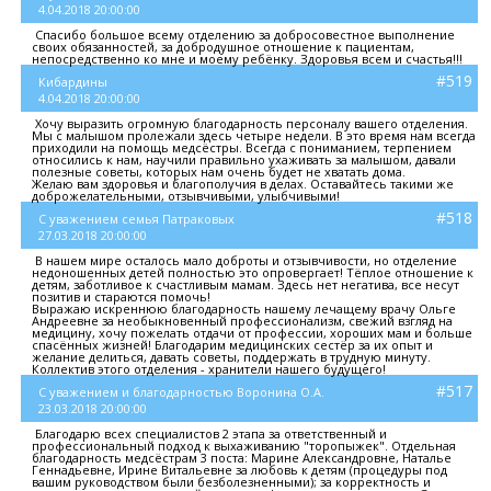
4.04.2018 20:00:00
Спасибо большое всему отделению за добросовестное выполнение
своих обязанностей, за добродушное отношение к пациентам,
непосредственно ко мне и моему ребёнку. Здоровья всем и счастья!!!
#519
Кибардины
4.04.2018 20:00:00
Хочу выразить огромную благодарность персоналу вашего отделения.
Мы с малышом пролежали здесь четыре недели. В это время нам всегда
приходили на помощь медсёстры. Всегда с пониманием, терпением
относились к нам, научили правильно ухаживать за малышом, давали
полезные советы, которых нам очень будет не хватать дома.
Желаю вам здоровья и благополучия в делах. Оставайтесь такими же
доброжелательными, отзывчивыми, улыбчивыми!
#518
С уважением семья Патраковых
27.03.2018 20:00:00
В нашем мире осталось мало доброты и отзывчивости, но отделение
недоношенных детей полностью это опровергает! Тёплое отношение к
детям, заботливое к счастливым мамам. Здесь нет негатива, все несут
позитив и стараются помочь!
Выражаю искреннюю благодарность нашему лечащему врачу Ольге
Андреевне за необыкновенный профессионализм, свежий взгляд на
медицину, хочу пожелать отдачи от профессии, хороших мам и больше
спасённых жизней! Благодарим медицинских сестёр за их опыт и
желание делиться, давать советы, поддержать в трудную минуту.
Коллектив этого отделения - хранители нашего будущего!
#517
С уважением и благодарностью Воронина О.А.
23.03.2018 20:00:00
Благодарю всех специалистов 2 этапа за ответственный и
профессиональный подход к выхаживанию "торопыжек". Отдельная
благодарность медсёстрам 3 поста: Марине Александровне, Наталье
Геннадьевне, Ирине Витальевне за любовь к детям (процедуры под
вашим руководством были безболезненными); за корректность и