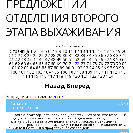
ПРЕДЛОЖЕНИЙ
ОТДЕЛЕНИЯ ВТОРОГО
ЭТАПА ВЫХАЖИВАНИЯ
-
Всего 1236 отзывов
Страница
1
2
3
4
5
6
7
8
9
10
11
12
13
14
15
16
17
18
19
20
21
22
23
24
25
26
27
28
29
30
31
32
33
34
35
36
37
38
39
40
41
42
43
44
45
46
47
48
49
50
51
52
53
54
55
56
57
58
59
60
61
62
63
64
65
66
67
68
69
70
71
72
73
74
75
76
77
78
79
80
81
82
83
84
85
86
87
88
89
90
91
92
93
94
95
96
97
98
99
100
101
102
103
104
105
106
107
108
109
110
111
112
113
114
115
116
117
118
119
120
121
122
123
124
Назад
Вперед
Упорядочить по:
имени
дате↓
#526
Ямщиковы
23.04.2018 20:00:00
Выражаю благодарность всем специалистам 2 этапа за ответственный
подход к выхаживанию моего сыночка. Отдельная благодарность
палатным сёстрам за такое внимательное и ласковое отношение.
Спасибо огромное лечащему врачу Шильниковой Ольге Андреевне за
внимательность. Она профессионал своего дела.