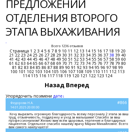
ПРЕДЛОЖЕНИЙ
ОТДЕЛЕНИЯ ВТОРОГО
ЭТАПА ВЫХАЖИВАНИЯ
-
Всего 1236 отзывов
Страница
1
2
3
4
5
6
7
8
9
10
11
12
13
14
15
16
17
18
19
20
21
22
23
24
25
26
27
28
29
30
31
32
33
34
35
36
37
38
39
40
41
42
43
44
45
46
47
48
49
50
51
52
53
54
55
56
57
58
59
60
61
62
63
64
65
66
67
68
69
70
71
72
73
74
75
76
77
78
79
80
81
82
83
84
85
86
87
88
89
90
91
92
93
94
95
96
97
98
99
100
101
102
103
104
105
106
107
108
109
110
111
112
113
114
115
116
117
118
119
120
121
122
123
124
Назад
Вперед
Упорядочить по:
имени
дате↓
#866
Федорова Н.А.
14.01.2025 20:00:00
Хочу выразить огромную благодарность всему персоналу 2 этапа за ваш
труд, отзывчивость, поддержку и уход за малышами! Спасибо за ваш
профессионализм! Желаю вам всем здоровья, терпения и благодарных
пациентов. Отдельное спасибо нашему врачу Марии Михайловне. Всего
вам самого наилучшего!