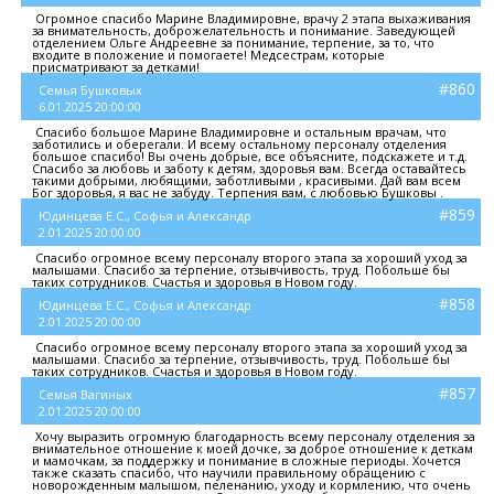
Огромное спасибо Марине Владимировне, врачу 2 этапа выхаживания
за внимательность, доброжелательность и понимание. Заведующей
отделением Ольге Андреевне за понимание, терпение, за то, что
входите в положение и помогаете! Медсестрам, которые
присматривают за детками!
#860
Семья Бушковых
6.01.2025 20:00:00
Спасибо большое Марине Владимировне и остальным врачам, что
заботились и оберегали. И всему остальному персоналу отделения
большое спасибо! Вы очень добрые, все объясните, подскажете и т.д.
Спасибо за любовь и заботу к детям, здоровья вам. Всегда оставайтесь
такими добрыми, любящими, заботливыми , красивыми. Дай вам всем
Бог здоровья, я вас не забуду. Терпения вам, с любовью Бушковы .
#859
Юдинцева Е.С., Софья и Александр
2.01.2025 20:00:00
Спасибо огромное всему персоналу второго этапа за хороший уход за
малышами. Спасибо за терпение, отзывчивость, труд. Побольше бы
таких сотрудников. Счастья и здоровья в Новом году.
#858
Юдинцева Е.С., Софья и Александр
2.01.2025 20:00:00
Спасибо огромное всему персоналу второго этапа за хороший уход за
малышами. Спасибо за терпение, отзывчивость, труд. Побольше бы
таких сотрудников. Счастья и здоровья в Новом году.
#857
Семья Вагиных
2.01.2025 20:00:00
Хочу выразить огромную благодарность всему персоналу отделения за
внимательное отношение к моей дочке, за доброе отношение к деткам
и мамочкам, за поддержку и понимание в сложные периоды. Хочется
также сказать спасибо, что научили правильному обращению с
новорожденным малышом, пеленанию, уходу и кормлению, что очень