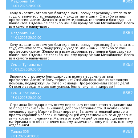
#865
Федорова Н.А.
14.01.2025 20:00:00
Хочу выразить огромную благодарность всему персоналу 2 этапа за ваш
труд, отзывчивость, поддержку и уход за малышами! Спасибо за ваш
профессионализм! Желаю вам всем здоровья, терпения и благодарных
пациентов. Отдельное спасибо нашему врачу Марии Михайловне. Всего
вам самого наилучшего!
#864
Федорова Н.А.
14.01.2025 20:00:00
Хочу выразить огромную благодарность всему персоналу 2 этапа за ваш
труд, отзывчивость, поддержку и уход за малышами! Спасибо за ваш
профессионализм! Желаю вам всем здоровья, терпения и благодарных
пациентов. Отдельное спасибо нашему врачу Марии Михайловне. Всего
вам самого наилучшего!
#863
Семья Тупицыных
13.01.2025 20:00:00
Выражаю огромную благодарность всему персоналу за ваш
профессионализм, заботу, терпение! Спасибо большое за оказанную
помощь, поддержку! Вы супер команда! Профессионалы своего дела!
От всего сердца желаю вам успеха, благополучия и здоровья!
#862
Семья Сосновых
13.01.2025 20:00:00
Огромная благодарность всему персоналу второго этапа выхаживания
за профессионализм, внимание, доброжелательность. В особенности
лечащему врачу Марине Владимировне. Вы замечательный доктор и
просто хороший человек. И заведующей отделением Ольге Андреевне
за чуткость и понимание. Желаем от всей нашей семьи процветания и
материального обеспечения вашему замечательному и очень важному
отделению!
#861
Палата 305
8.01.2025 20:00:00