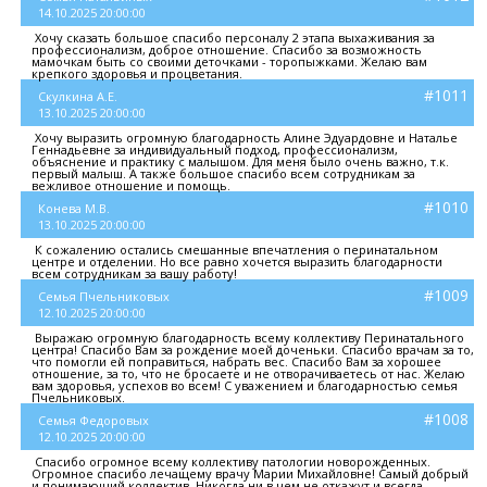
14.10.2025 20:00:00
Хочу сказать большое спасибо персоналу 2 этапа выхаживания за
профессионализм, доброе отношение. Спасибо за возможность
мамочкам быть со своими деточками - торопыжками. Желаю вам
крепкого здоровья и процветания.
#1011
Скулкина А.Е.
13.10.2025 20:00:00
Хочу выразить огромную благодарность Алине Эдуардовне и Наталье
Геннадьевне за индивидуальный подход, профессионализм,
объяснение и практику с малышом. Для меня было очень важно, т.к.
первый малыш. А также большое спасибо всем сотрудникам за
вежливое отношение и помощь.
#1010
Конева М.В.
13.10.2025 20:00:00
К сожалению остались смешанные впечатления о перинатальном
центре и отделении. Но все равно хочется выразить благодарности
всем сотрудникам за вашу работу!
#1009
Семья Пчельниковых
12.10.2025 20:00:00
Выражаю огромную благодарность всему коллективу Перинатального
центра! Спасибо Вам за рождение моей доченьки. Спасибо врачам за то,
что помогли ей поправиться, набрать вес. Спасибо Вам за хорошее
отношение, за то, что не бросаете и не отворачиваетесь от нас. Желаю
вам здоровья, успехов во всем! С уважением и благодарностью семья
Пчельниковых.
#1008
Семья Федоровых
12.10.2025 20:00:00
Спасибо огромное всему коллективу патологии новорожденных.
Огромное спасибо лечащему врачу Марии Михайловне! Самый добрый
и понимающий коллектив. Никогда ни в чем не откажут и всегда