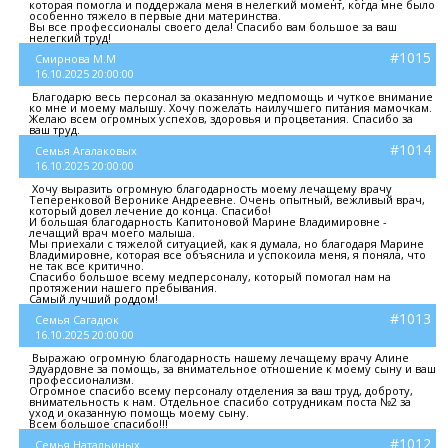
которая помогла и поддержала меня в нелегкий момент, когда мне было
особенно тяжело в первые дни материнства.
Вы все профессионалы своего дела! Спасибо вам большое за ваш
нелегкий труд!
#1015
Смирнова М.М
16.10.2025 20:00:00
Благодарю весь персонал за оказанную медпомощь и чуткое внимание
ко мне и моему малышу. Хочу пожелать наилучшего питания мамочкам.
Желаю всем огромных успехов, здоровья и процветания. Спасибо за
ваш труд.
#1014
Семья Агалаковых
16.10.2025 20:00:00
Хочу выразить огромную благодарность моему лечащему врачу
Теперенковой Веронике Андреевне. Очень опытный, вежливый врач,
который довел лечение до конца. Спасибо!
И большая благодарность Капитоновой Марине Владимировне -
лечащий врач моего малыша.
Мы приехали с тяжелой ситуацией, как я думала, но благодаря Марине
Владимировне, которая все объяснила и успокоила меня, я поняла, что
не так все критично.
Спасибо большое всему медперсоналу, который помогал нам на
протяжении нашего пребывания.
Самый лучший роддом!
#1013
Семья Сагадюк
16.10.2025 20:00:00
Выражаю огромную благодарность нашему лечащему врачу Алине
Эдуардовне за помощь, за внимательное отношение к моему сыну и ваш
профессионализм.
Огромное спасибо всему персоналу отделения за ваш труд, доброту,
внимательность к нам. Отдельное спасибо сотрудникам поста №2 за
уход и оказанную помощь моему сыну.
Всем большое спасибо!!!
#1012
Семья Натальиных