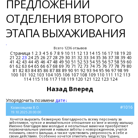
ПРЕДЛОЖЕНИЙ
ОТДЕЛЕНИЯ ВТОРОГО
ЭТАПА ВЫХАЖИВАНИЯ
-
Всего 1236 отзывов
Страница
1
2
3
4
5
6
7
8
9
10
11
12
13
14
15
16
17
18
19
20
21
22
23
24
25
26
27
28
29
30
31
32
33
34
35
36
37
38
39
40
41
42
43
44
45
46
47
48
49
50
51
52
53
54
55
56
57
58
59
60
61
62
63
64
65
66
67
68
69
70
71
72
73
74
75
76
77
78
79
80
81
82
83
84
85
86
87
88
89
90
91
92
93
94
95
96
97
98
99
100
101
102
103
104
105
106
107
108
109
110
111
112
113
114
115
116
117
118
119
120
121
122
123
124
Назад
Вперед
Упорядочить по:
имени
дате↓
#1016
Казаковцева В.О.
19.10.2025 20:00:00
Хочется выразить безмерную благодарность всему персоналу за
заботливое, чуткое и внимательное отношение ко мне и моему малышу.
Именно благодаря вам молодые и неопытные мамочки приобретают
первоначальные умения и навыки заботы о новорожденном, учатся
понимать своего малыша, а также чувствовать уверенность в себе и
своих действиях. Особенно хочется отметить медсестру Турану,