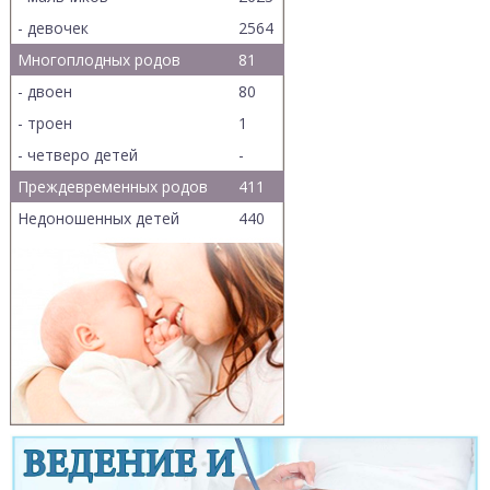
- девочек
2564
Многоплодных родов
81
- двоен
80
- троен
1
- четверо детей
-
Преждевременных родов
411
Недоношенных детей
440