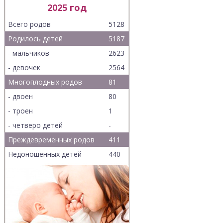
2025 год
Всего родов
5128
Родилось детей
5187
- мальчиков
2623
- девочек
2564
Многоплодных родов
81
- двоен
80
- троен
1
- четверо детей
-
Преждевременных родов
411
Недоношенных детей
440