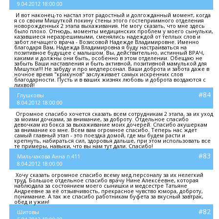
9.04.2012 18:00:00
И вот наконец-то настал этот радостный и долгожданный момент, когда
я со своим Мишуткой покину стены этого гостеприимного отделения
новорожденных 2 этапа выхаживания. Не могу сказать, что мне здесь
было плохо. Отнюдь, моменты медицинских проблем у моего сынульки,
казавшиеся неразрешимыми, сменялись надеждой от теплых слов и
забот лечащего врача - Возисовой Надежде Владимировне. Именно
благодаря Вам, Надежда Владимировна я буду настраиваться на
позитивное будущее с малышом. Вы, действительно, истинный ВРАЧ,
какими и должны они быть, особенно в этом отделении. Обещаю не
забыть Ваши наставления и быть активной, позитивной мамулькой для
Мишутки!!! Не забуду и про медперсонал. Ваши доброта и забота даже в
ночное время "крикунов" заслуживает самых искренних слов
благодарности. Пусть и в ваших жизнях любовь и доброта воздаются с
лихвой!
#84
Глушковы
8.04.2012 18:00:00
Огромное спасибо хочется сказать всем сотрудникам 2 этапа, за их уход
за моими дочками, за внимание, за доброту. Отдельное спасибо
девочкам из бокса за выхаживание моих дочерей. Спасибо акушеркам
за внимание ко мне. Всем вам огромное спасибо. Теперь нас ждет
самый главный этап - это поездка домой, где мы будем расти и
крепнуть, набираться сил, здоровья дальше, при этом использовать все
те примеры, навыки, что вы нам тут дали. Спасибо!
#83
Мильчакова Анна п.411
8.04.2012 18:00:00
Хочу сказать огромное спасибо всему мед.персоналу за их нелегкий
труд. Большое отдельное спасибо врачу Нине Алексеевне, которая
наблюдала за состоянием моего сынишки и медсестре Татьяне
Андреевне за её отзывчивость, прекрасное чувство юмора, доброту,
понимание. А так же спасибо работникам буфета за вкусный завтрак,
обед и ужин!
#82
Шитовы