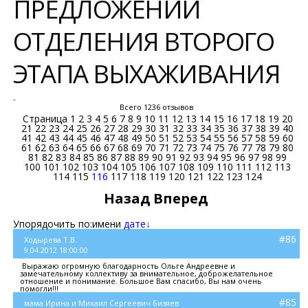
ПРЕДЛОЖЕНИЙ
ОТДЕЛЕНИЯ ВТОРОГО
ЭТАПА ВЫХАЖИВАНИЯ
-
Всего 1236 отзывов
Страница
1
2
3
4
5
6
7
8
9
10
11
12
13
14
15
16
17
18
19
20
21
22
23
24
25
26
27
28
29
30
31
32
33
34
35
36
37
38
39
40
41
42
43
44
45
46
47
48
49
50
51
52
53
54
55
56
57
58
59
60
61
62
63
64
65
66
67
68
69
70
71
72
73
74
75
76
77
78
79
80
81
82
83
84
85
86
87
88
89
90
91
92
93
94
95
96
97
98
99
100
101
102
103
104
105
106
107
108
109
110
111
112
113
114
115
116
117
118
119
120
121
122
123
124
Назад
Вперед
Упорядочить по:
имени
дате↓
#86
Ходырева Т.В.
9.04.2012 18:00:00
Выражаю огромную благодарность Ольге Андреевне и
замечательному коллективу за внимательное, доброжелательное
отношение и понимание. Большое Вам спасибо, Вы нам очень
помогли!!!
#85
мама Ирина и Михаил Сергеевич Бизяев