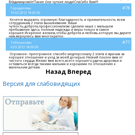
Владимировне!Такие они чуткие люди!Спасибо Вам!!!
#78
Городиловы
19.03.2012 18:00:00
Хочется выразить огромную благодарность и признательность всем
сотрудникам 2 этапа выхаживания .Ваши
чуткость,доброта,профессионализм сделали наше с малышом
пребывание здесь полным надежды и веры только в самое
хорошее.Искренне желаем,чтобы доброта и любовь,которую вы дарите
нам,вернулись вам многократно.
#77
Тебеньковы
6.03.2012 18:00:00
Огромное- преогромное спасибо медперсоналу 2 этапа и врачам за
хорошее отношение и уход за моей дочерью.Низкий поклон вам от
чистого сердца.Желаю вам всего,всего хорошего,удачи,здоровья и
оставаться всегда такими милыми и хорошими по отношению к
маленьким деткам.
Назад
Вперед
Версия для слабовидящих