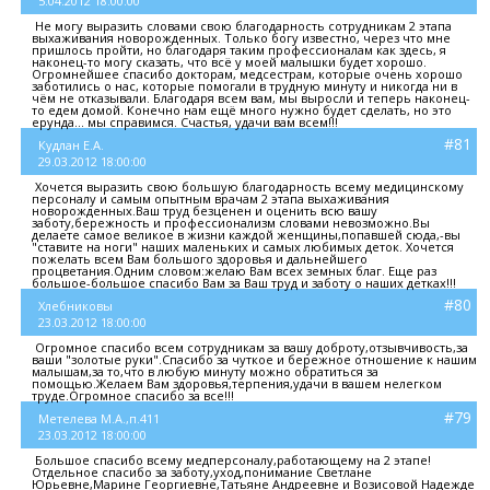
5.04.2012 18:00:00
Не могу выразить словами свою благодарность сотрудникам 2 этапа
выхаживания новорожденных. Только богу известно, через что мне
пришлось пройти, но благодаря таким профессионалам как здесь, я
наконец-то могу сказать, что всё у моей малышки будет хорошо.
Огромнейшее спасибо докторам, медсестрам, которые очень хорошо
заботились о нас, которые помогали в трудную минуту и никогда ни в
чём не отказывали. Благодаря всем вам, мы выросли и теперь наконец-
то едем домой. Конечно нам ещё много нужно будет сделать, но это
ерунда... мы справимся. Счастья, удачи вам всем!!!
#81
Кудлан Е.А.
29.03.2012 18:00:00
Хочется выразить свою большую благодарность всему медицинскому
персоналу и самым опытным врачам 2 этапа выхаживания
новорожденных.Ваш труд безценен и оценить всю вашу
заботу,бережность и профессионализм словами невозможно.Вы
делаете самое великое в жизни каждой женщины,попавшей сюда,-вы
"ставите на ноги" наших маленьких и самых любимых деток. Хочется
пожелать всем Вам большого здоровья и дальнейшего
процветания.Одним словом:желаю Вам всех земных благ. Еще раз
большое-большое спасибо Вам за Ваш труд и заботу о наших детках!!!
#80
Хлебниковы
23.03.2012 18:00:00
Огромное спасибо всем сотрудникам за вашу доброту,отзывчивость,за
ваши "золотые руки".Спасибо за чуткое и бережное отношение к нашим
малышам,за то,что в любую минуту можно обратиться за
помощью.Желаем Вам здоровья,терпения,удачи в вашем нелегком
труде.Огромное спасибо за все!!!
#79
Метелева М.А.,п.411
23.03.2012 18:00:00
Большое спасибо всему медперсоналу,работающему на 2 этапе!
Отдельное спасибо за заботу,уход,понимание Светлане
Юрьевне,Марине Георгиевне,Татьяне Андреевне и Возисовой Надежде