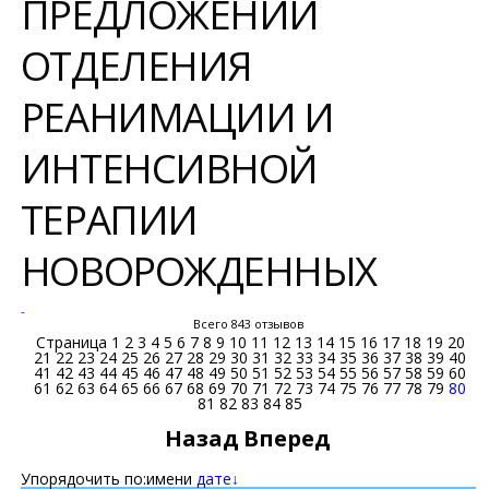
ПРЕДЛОЖЕНИЙ
ОТДЕЛЕНИЯ
РЕАНИМАЦИИ И
ИНТЕНСИВНОЙ
ТЕРАПИИ
НОВОРОЖДЕННЫХ
-
Всего 843 отзывов
Страница
1
2
3
4
5
6
7
8
9
10
11
12
13
14
15
16
17
18
19
20
21
22
23
24
25
26
27
28
29
30
31
32
33
34
35
36
37
38
39
40
41
42
43
44
45
46
47
48
49
50
51
52
53
54
55
56
57
58
59
60
61
62
63
64
65
66
67
68
69
70
71
72
73
74
75
76
77
78
79
80
81
82
83
84
85
Назад
Вперед
Упорядочить по:
имени
дате↓