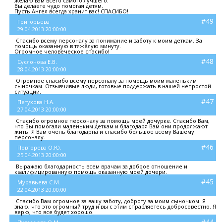
Желаю вам всего самого лучшего.
Вы делаете чудо помогая детям.
Пусть Ангел всегда хранит вас! СПАСИБО!
#49
Григорьева
29.04.2013 20:00:00
Спасибо всему персоналу за понимание и заботу к моим деткам. За
помощь оказанную в тяжёлую минуту.
Огромное человеческое спасибо!
#48
Суслонова Е.В.
28.04.2013 20:00:00
Огромное спасибо всему персоналу за помощь моим маленьким
сыночкам. Отзывчивые люди, готовые поддержать в нашей непростой
ситуации.
#47
Петухова Н.А.
27.04.2013 20:00:00
Спасибо огромное персоналу за помощь моей дочурке. Спасибо Вам,
что Вы помогали маленьким деткам и благодаря Вам они продолжают
жить. Я Вам очень благодарна и спасибо большое всему Вашему
персоналу.
#46
Повторева О.Ю.
25.04.2013 20:00:00
Выражаю благодарность всем врачам за доброе отношение и
квалифицированную помощь оказанную моей дочери.
#45
Муравьева С.М.
22.04.2013 20:00:00
Спасибо Вам огромное за вашу заботу, доброту за моим сыночком. Я
знаю, что это огромный труд и вы с этим справляетесь добросовестно. Я
верю, что все будет хорошо.
#44