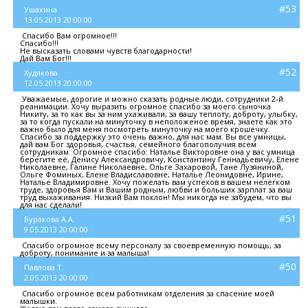
#53
Ушахина
13.05.2013 20:00:00
Спасибо Вам огромное!!!
Спасибо!!!
Не высказать словами чувств благодарности!
Дай Вам Бог!!!
#52
Худякова
12.05.2013 20:00:00
Уважаемые, дорогие и можно сказать родные люди, сотрудники 2-й
реанимации. Хочу выразить огромное спасибо за моего сыночка
Никиту, за то как вы за ним ухаживали, за вашу теплоту, доброту, улыбку,
за то когда пускали на минуточку в неположеное время, знаете как это
важно было для меня посмотреть минуточку на моего крошечку.
Спасибо за поддержку это очень важно, для нас мам. Вы все умницы,
дай вам Бог здоровья, счастья, семейного благополучия всем
сотрудникам. Огромное спасибо: Наталье Викторовне она у вас умница
берегите её, Денису Александровичу, Константину Геннадьевичу, Елене
Николаевне, Галине Николаевне, Ольге Захаровой, Тане Лузяниной,
Ольге Фоминых, Елене Владиславовне, Наталье Леонидовне, Ирине,
Наталье Владимировне. Хочу пожелать вам успехов в вашем нелёгком
труде, здоровья Вам и Вашим родным, любви и больших зарплат за ваш
труд выхаживания. Низкий Вам поклон! Мы никогда не забудем, что вы
для нас сделали!
#51
Буракова А.А.
9.05.2013 20:00:00
Спасибо огромное всему персоналу за своевременную помощь, за
доброту, понимание и за малыша!
#50
Павлова Т.
2.05.2013 20:00:00
Спасибо огромное всем работникам отделения за спасение моей
малышки.