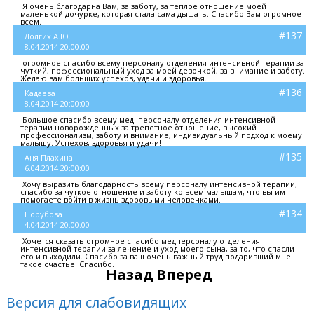
Я очень благодарна Вам, за заботу, за теплое отношение моей
маленькой дочурке, которая стала сама дышать. Спасибо Вам огромное
всем.
#137
Долгих А.Ю.
8.04.2014 20:00:00
огромное спасибо всему персоналу отделения интенсивной терапии за
чуткий, прфессиональный уход за моей девочкой, за внимание и заботу.
Желаю вам больших успехов, удачи и здоровья.
#136
Кадаева
8.04.2014 20:00:00
Большое спасибо всему мед. персоналу отделения интенсивной
терапии новорожденных за трепетное отношение, высокий
профессионализм, заботу и внимание, индивидуальный подход к моему
малышу. Успехов, здоровья и удачи!
#135
Аня Плахина
6.04.2014 20:00:00
Хочу выразить благодарность всему персоналу интенсивной терапии;
спасибо за чуткое отношение и заботу ко всем малышам, что вы им
помогаете войти в жизнь здоровыми человечками.
#134
Порубова
4.04.2014 20:00:00
Хочется сказать огромное спасибо медперсоналу отделения
интенсивной терапии за лечение и уход моего сына, за то, что спасли
его и выходили. Спасибо за ваш очень важный труд подаривший мне
такое счастье. Спасибо.
Назад
Вперед
Версия для слабовидящих