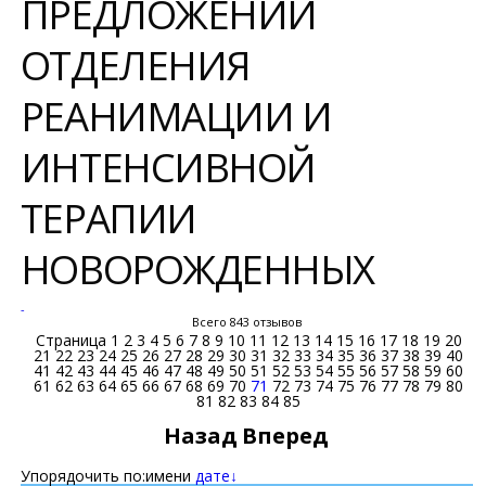
ПРЕДЛОЖЕНИЙ
ОТДЕЛЕНИЯ
РЕАНИМАЦИИ И
ИНТЕНСИВНОЙ
ТЕРАПИИ
НОВОРОЖДЕННЫХ
-
Всего 843 отзывов
Страница
1
2
3
4
5
6
7
8
9
10
11
12
13
14
15
16
17
18
19
20
21
22
23
24
25
26
27
28
29
30
31
32
33
34
35
36
37
38
39
40
41
42
43
44
45
46
47
48
49
50
51
52
53
54
55
56
57
58
59
60
61
62
63
64
65
66
67
68
69
70
71
72
73
74
75
76
77
78
79
80
81
82
83
84
85
Назад
Вперед
Упорядочить по:
имени
дате↓