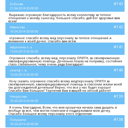
#143
Бобкова
21.04.2014 20:00:00
Выражаю огромную благодарность всему коллективу за теплое
отношение к моему сыночку, большое спасибо, дай Бог здоровья вам
всем!
#142
Иванкова
19.04.2014 20:00:00
огромное спасибо всему мед персоналу за теплое отношение и
внимание к моей дочке. спасибо вам всем
#141
маренина о. а.
15.04.2014 20:00:00
Огромное спасибо, всему мед. персоналу ОРИТН, за своевременную
квалифицированную помощь. Доченька пошла на поправку, состояние
стало стабильное, чему очень рада.Благадарю!
#140
кемпф т. в.
15.04.2014 20:00:00
Хочу сказать огромное спасибо всему медперсоналу ОРИТН за
своевременную, квалифицированную помощь в спасении жизни моей
так долгожданной доченьки! Верно, что все у нас будет хорошо!
Спасибо Вам большое! Терпения Вам в вашей не легкой работе!
#139
Некрасова
10.04.2014 20:00:00
Я очень благодарна, Всем, что моя крошечка начала сама дышать и
вообще за всё, чем могли помогали и поддерживали мою дочку.
Спасибо большое всему персоналу этого отделения.
#138
Полушина
10.04.2014 20:00:00