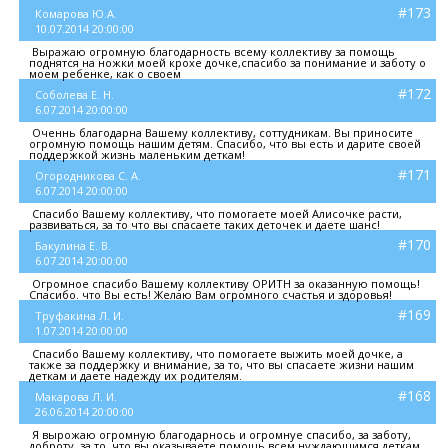
#173
Комарова Ю.А.
10.07.2014 20:00:00
Выражаю огромную благодарность всему коллективу за помощь
поднятся на ножки моей крохе дочке,спасибо за понимание и заботу о
моем ребенке, как о своем
#172
Соболева Е. Н.
6.07.2014 20:00:00
Оченнь благодарна Вашему коллективу, соттудникам. Вы приносите
огромную помощь нашим детям. Спасибо, что вы есть и дарите своей
поддержкой жизнь маленьким деткам!
#171
Огородникова С. А.
6.07.2014 20:00:00
Спасибо Вашему коллективу, что помогаете моей Алисочке расти,
развиваться, за то что вы спасаете таких деточек и даете шанс!
#170
Бакулина Е. В.
6.07.2014 20:00:00
Огромное спасибо Вашему коллективу ОРИТН за оказанную помощь!
Спасибо. что Вы есть! Желаю Вам огромного счастья и здоровья!
#169
Труфакина Л. И.
1.07.2014 20:00:00
Спасибо Вашему коллективу, что помогаете выжить моей дочке, а
также за поддержку и внимание, за то, что вы спасаете жизни нашим
деткам и даете надежду их родителям.
#168
Макарова Л. И.
26.06.2014 20:00:00
Я вырожаю огромную благодарнось и огромнуе спасибо, за заботу,
доброту, за то, что вы оказываете помощь всем нуждающимся деткам.