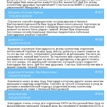
Благодаря Вам наши детки живут!!! Без Вас мыникто!!! Дай бог всему
коллективу здоровья, процветания!!! Счастья всем ВАМ!!! С огромным
уважением!!! Макарова л. и.
#167
Валерия и Ксения Ларины
15.06.2014 20:00:00
Огромное спасибо медицинским сестрам,врачам и Наталье
Викторовне(отдельно)!За Ваш труд,за Ваше колоссальное терпение,за
Ваше трепетное отношение к каждому малышу,который в данный
момент не может быть рядом с мамой. Желаю Вам поменьше
бессонных ночей,поменьше тяжелых пациентов и побольше
благодарных улыбок! Спасибо!
#166
Демина Е.А.
7.06.2014 20:00:00
Выражаю огромную благодарность всему коллективу отделения
интенсивной терапии за ваш труд, заботу, доброту и самое главное за
то,что вы так четко, оперативно ухаживаете за детишками. Растите их,
ухаживаете, низкий вам поклон. За терпение вам отдельное спасибо -
мы мамочки в первые дни не много не адекватны, а вы даете понять,
что это жизнь, это маленький человечек, который скоро подрастет.
Благодарю Вас всех. Дай бог вам здоровья. Счастья, благополучия вам и
вашим семьям. Низкий поклон.
#165
родители Устинова ( Яна Мерголова )
7.06.2014 20:00:00
Кланяемся низко за ваш труд, благодаря которому дарите жизнь многим
малышам и надежду родителям. Спасибо за чуткое отношение и уход за
детками и внимательный подход к родителям всему коллективу
реанимации во главе с Натальей Викторовной.
#164
БЕЛЬТЮКОВА
4.06.2014 20:00:00
Благодарю очень-очень все отделение РИТН за бесценный Ваш труд по
выхаживанию малышей. Каждый день Вы проявляете внимательность и