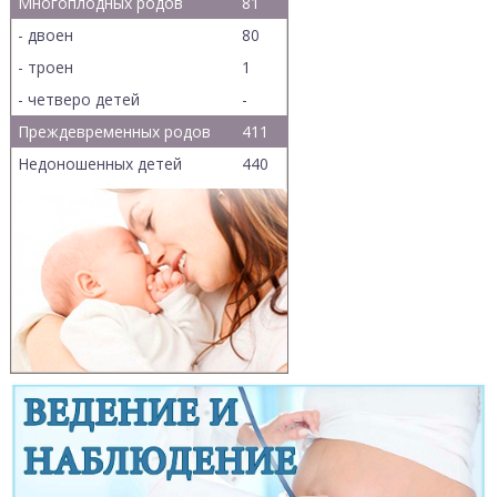
Многоплодных родов
81
- двоен
80
- троен
1
- четверо детей
-
Преждевременных родов
411
Недоношенных детей
440