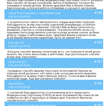
Наталье Викторовне и всему медицинскому персоналу ОРИТН. Большое
Вам спасибо за профессионализм, заботу и внимание, которое Вы
оказываете нашим деткам. Желаем здоровья Вам и Вашим семьям,
благополучия, успехов в работе,оптимизма и хорошего настроения.
#189
семья Волосниковых и наш Матвеюшка
6.08.2014 20:00:00
С искренностью своего материнского сердца вырожаю глубокую
благодарность всему персоналу отделения реанимации, особенно
лечащему врачу моего малыша. Спасибо Вам за Вашу тактичность,,
внимание, участие и сопереживание. Огромноеспасибо всем, кто
принимал непосредственное участие в уходе за моим сыном, за Ваше
доброе сердце и заботливые руки. Здоровья Вашим семьям и всем-
всем Вашим маленьким пациентам, пусть их хранит Бог!
#188
Власова Н.В
6.08.2014 20:00:00
Большое спасибо вашему коллективу за то, что помогаете моей дочке
выжить. Вы очень выносливы и заботливы. Еще раз большое спасибо
всему мед. персоналу!
#187
Смирнова Д.Н.
6.08.2014 20:00:00
Громадное спасибо вашему персоналу интенсивной терапии за
помощь моей доченьке, нет таких слов, которыми можно выразить
благодарность за вашу ответственную работу. Успехов вам в вашем
нелёгком труде. Еще раз огромное спасибо!
#186
Ларина М.А.
3.08.2014 20:00:00
С огромной благодарностью и пожеланием всего наилучшего
Медицинскому Персоналу КОКПЦ за моих блезняшек! Вы помогли им
появится на свет и окрепнуть в первые дни! Огромное Вам всем
человеческое спасибо!
#185
Родители Алеши Мария и Александр