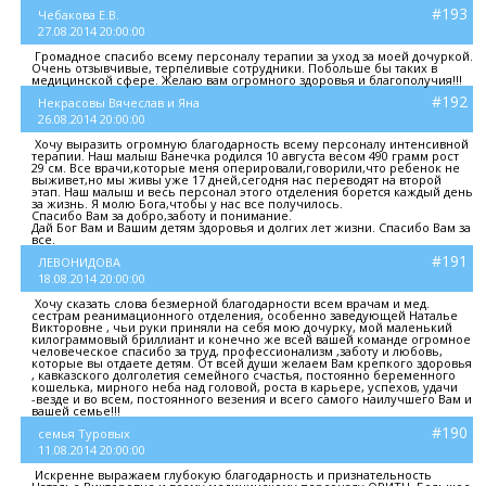
#193
Чебакова Е.В.
27.08.2014 20:00:00
Громадное спасибо всему персоналу терапии за уход за моей дочуркой.
Очень отзывчивые, терпеливые сотрудники. Побольше бы таких в
медицинской сфере. Желаю вам огромного здоровья и благополучия!!!
#192
Некрасовы Вячеслав и Яна
26.08.2014 20:00:00
Хочу выразить огромную благодарность всему персоналу интенсивной
терапии. Наш малыш Ванечка родился 10 августа весом 490 грамм рост
29 см. Все врачи,которые меня оперировали,говорили,что ребенок не
выживет,но мы живы уже 17 дней,сегодня нас переводят на второй
этап. Наш малыш и весь персонал этого отделения борется каждый день
за жизнь. Я молю Бога,чтобы у нас все получилось.
Спасибо Вам за добро,заботу и понимание.
Дай Бог Вам и Вашим детям здоровья и долгих лет жизни. Спасибо Вам за
все.
#191
ЛЕВОНИДОВА
18.08.2014 20:00:00
Хочу сказать слова безмерной благодарности всем врачам и мед.
сестрам реанимационного отделения, особенно заведующей Наталье
Викторовне , чьи руки приняли на себя мою дочурку, мой маленький
килограммовый бриллиант и конечно же всей вашей команде огромное
человеческое спасибо за труд, профессионализм ,заботу и любовь,
которые вы отдаете детям. От всей души желаем Вам крепкого здоровья
, кавказского долголетия семейного счастья, постоянно беременного
кошелька, мирного неба над головой, роста в карьере, успехов, удачи
-везде и во всем, постоянного везения и всего самого наилучшего Вам и
вашей семье!!!
#190
семья Туровых
11.08.2014 20:00:00
Искренне выражаем глубокую благодарность и признательность