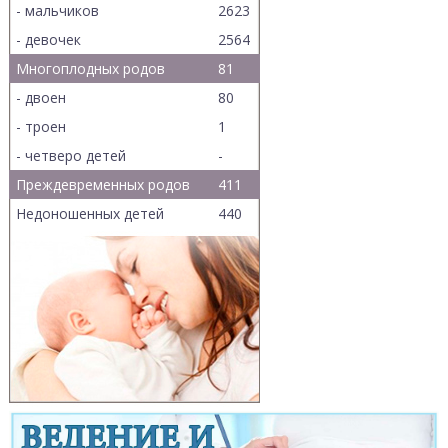
- мальчиков
2623
- девочек
2564
Многоплодных родов
81
- двоен
80
- троен
1
- четверо детей
-
Преждевременных родов
411
Недоношенных детей
440