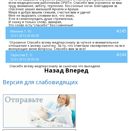
всем медицинским работникам ОРИТн. Спасибо вам огромное за ваш
труд, внимание, заботу, терпение. бессонные ночи. Благодарим за
спасение наших малышей Архипа и Ариши.
Мира и добра вашим семьям, счастья вам и удачи!
Мне не выразить словами все, что знаю,
Я не в силахпередать души стремленья,
И скажу я только слово, замирая,
Это слово есть"спасибо" без сомненья!
#245
Минина Т. Ю.
13.01.2015 20:00:00
Огромное Спасибо всему медперсоналу за чуткое и внимательное
отношение к моему сыночку. За то, что отвечали своевременно на все
волнующие меня вопросы. Спасибо вам за все!
#244
Тарасова Е. О.
13.01.2015 20:00:00
Спасибо всему медперсоналу за сыночка что выходили.
Назад
Вперед
Версия для слабовидящих