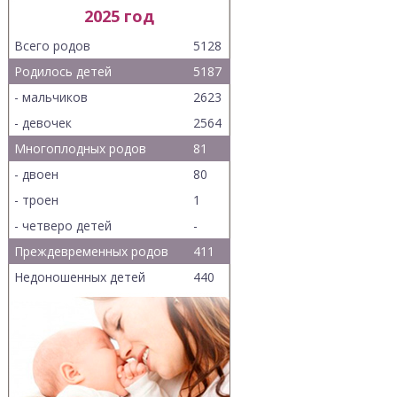
2025 год
Всего родов
5128
Родилось детей
5187
- мальчиков
2623
- девочек
2564
Многоплодных родов
81
- двоен
80
- троен
1
- четверо детей
-
Преждевременных родов
411
Недоношенных детей
440