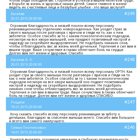
чтобы беды обходили вас стороной и успехов в вашем нелегком труде,
в борьбе за жизнь и здоровье наших детей. Самое главное в жизни
видеть их счастливые лица и беззубые улыбки - это ваша заслуга!!!
#249
Багаева
20.01.2015 20:00:00
Огромная благодарность и низкий поклон всему персоналу
реанимационному отделению новорожденных. Как уходит страх за
своего малыша после разговора с врачом и глядя на то, как о нем
заботятся. Особое спасибо за то с каким психологическим подходом,
несмотря на все хвори малышей, они придают позитивный настрой и
надежду на скорейшее выздоровление. Не подобрать никаких слов,
чтобы отблагодарить вас за жизнь моей доченьки. Терпения и сил вам в
вашем труде. Ваше сочувствие в глазах облегчает боль на сердце.
Долгих вам лет жизни и здоровья. Спасибо
#248
Багаева Я. О.
20.01.2015 20:00:00
Огромная благодарность и низкий поклон всему персоналу ОРТН. Как
уходит стра за своего малыша после разговора с врачом и глядя на то
как о нем заботятся. Особое спасибо за то с каким психологическим
подходом несморя на все хвори малышей оно подают позитивный
настрой и надежду на скорейшее выздоровление. Не подобрать
никаких слов чтобы отблакгодарить вас за жизнь моей доченьки.
Терпение и сил вам в вашем труде. Ваше сочувствие в глазах облнгчают
боль на сердце. Долгих вам лет жизни и здоровья.СПАСИБО.
#247
Рощина
19.01.2015 20:00:00
Хочу сказать спасибо всему персоналу реанимации за заботу о
детишках, благодарю за спасение малыша моего. Спасибо вам большое
и всего вам самого наилучшего.
#246
Семья Плотниковых
14.01.2015 20:00:00
Хочется выразить огромное уважение и глубокую признательность