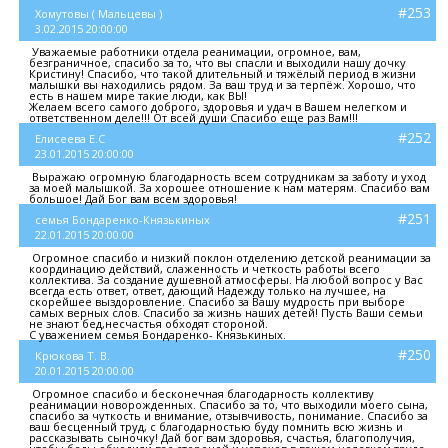
#253
Хомутовы ( Мальцевы )
3.02.2015 20:00:00
Уважаемые работники отдела реанимации, огромное, вам,
безграничное, спасибо за то, что вы спасли и выходили нашу дочку
Кристину! Спасибо, что такой длительный и тяжёлый период в жизни
малышки вы находились рядом. За ваш труд и за терпёж. Хорошо, что
есть в нашем мире такие люди, как ВЫ!
Желаем всего самого доброго, здоровья и удач в Вашем нелегком и
ответственном деле!!! От всей души Спасибо еще раз Вам!!!
#252
Елисеева Е.С
23.01.2015 20:00:00
Выражаю огромную благодарность всем сотрудникам за заботу и уход
за моей малышкой. За хорошее отношение к нам матерям. Спасибо вам
большое! Дай Бог вам всем здоровья!
#251
семья Бондаренко-Князькиных
22.01.2015 20:00:00
Огромное спасибо и низкий поклон отделению детской реанимации за
координацию действий, слаженность и четкость работы всего
коллектива. За создание душевной атмосферы. На любой вопрос у Вас
всегда есть ответ, ответ, дающий Надежду только на лучшее, на
скорейшее выздоровление. Спасибо за Вашу мудрость при выборе
самых верных слов. Спасибо за жизнь наших детей! Пусть Ваши семьи
не знают бед,несчастья обходят стороной.
С уважением семья Бондаренко- Князькиных.
#250
Крюкова Т. В.
20.01.2015 20:00:00
Огромное спасибо и бесконечная благодарность коллективу
реанимации новорожденных. Спасибо за то, что выходили моего сына,
спасибо за чуткость и внимание, отзывчивость, понимание. Спасибо за
ваш бесценный труд, с благодарностью буду помнить всю жизнь и
рассказывать сыночку! Дай бог вам здоровья, счастья, благополучия,