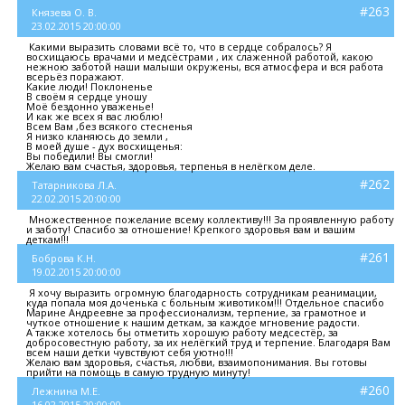
#263
Князева О. В.
23.02.2015 20:00:00
Какими выразить словами всё то, что в сердце собралось? Я
восхищаюсь врачами и медсёстрами , их слаженной работой, какою
нежною заботой наши малыши окружены, вся атмосфера и вся работа
всерьёз поражают.
Какие люди! Поклоненье
В своём я сердце уношу
Моё бездонно уваженье!
И как же всех я вас люблю!
Всем Вам ,без всякого стесненья
Я низко кланяюсь до земли ,
В моей душе - дух восхищенья:
Вы победили! Вы смогли!
Желаю вам счастья, здоровья, терпенья в нелёгком деле.
#262
Татарникова Л.А.
22.02.2015 20:00:00
Множественное пожелание всему коллективу!!! За проявленную работу
и заботу! Спасибо за отношение! Крепкого здоровья вам и вашим
деткам!!!
#261
Боброва К.Н.
19.02.2015 20:00:00
Я хочу выразить огромную благодарность сотрудникам реанимации,
куда попала моя доченька с больным животиком!!! Отдельное спасибо
Марине Андреевне за профессионализм, терпение, за грамотное и
чуткое отношение к нашим деткам, за каждое мгновение радости.
А также хотелось бы отметить хорошую работу медсестёр, за
добросовестную работу, за их нелёгкий труд и терпение. Благодаря Вам
всем наши детки чувствуют себя уютно!!!
Желаю вам здоровья, счастья, любви, взаимопонимания. Вы готовы
прийти на помощь в самую трудную минуту!
#260
Лежнина М.Е.
16.02.2015 20:00:00