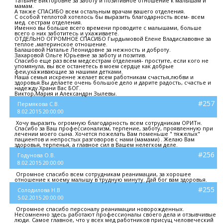
Татьяне Викторовне за заботу и позитивное отношение к малышам и
мамам.
А также СПАСИБО всем остальным врачам вашего отделения.
С особой теплотой хотелось бы выразить благодарность всем- всем
мед. сестрам отделения.
Именно вы больше всего времени проводите с малышами, больше
всего о них заботитесь и ухаживаете.
ОТДЕЛЬНО ОГРОМНОЕ СПАСИБО Гырдымовой Елене Владиславовне за
теплое ,материнское отношение.
Балашовой Наталье Леонидовне за нежность и доброту.
Захаровой Ольге Юрьевне за заботу и позитив.
Спасибо еще раз всем медсестрам отделения- простите, если кого не
упомянула, вы все останетесь в моем сердце как добрые
феи,ухаживающие за нашими детками.
Наша семья искренне желает всем работникам счастья,любви и
здоровья.Вы делаете очень большое дело и дарите радость, счастье и
надежду.Храни Вас БОГ.
Виктор,Мария и Александрн Зылевы.
#257
Пермякова С.В.
8.02.2015 20:00:00
Хочу выразить огромную благодарность всем сотрудникам ОРИТн.
Спасибо за Ваш профессионализм, терпение, заботу, проявленную при
лечении моего сына. Хочется пожелать Вам поменьше " тяжелых"
пациентов и непростых разговоров с нами (мамами) . Желаю Вам
здоровья, терпенья, а главное сил в Вашем нелегком деле.
#256
Годунова О.В.
8.02.2015 20:00:00
Огромное спасибо всем сотрудникам реанимации, за хорошее
отношение к моему малышу в трудную минуту. Дай бог вам здоровья.
#255
Солодилова Н.В
5.02.2015 20:00:00
Огромное спасибо персоналу реанимации новорожденных.
Несомненно здесь работают профессионалы своего дела и отзывчивые
люди. Самое главное, что у всех мед работников присущ человеческий