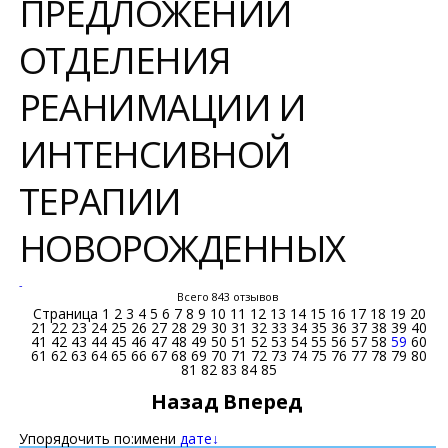
ПРЕДЛОЖЕНИЙ
ОТДЕЛЕНИЯ
РЕАНИМАЦИИ И
ИНТЕНСИВНОЙ
ТЕРАПИИ
НОВОРОЖДЕННЫХ
-
Всего 843 отзывов
Страница
1
2
3
4
5
6
7
8
9
10
11
12
13
14
15
16
17
18
19
20
21
22
23
24
25
26
27
28
29
30
31
32
33
34
35
36
37
38
39
40
41
42
43
44
45
46
47
48
49
50
51
52
53
54
55
56
57
58
59
60
61
62
63
64
65
66
67
68
69
70
71
72
73
74
75
76
77
78
79
80
81
82
83
84
85
Назад
Вперед
Упорядочить по:
имени
дате↓