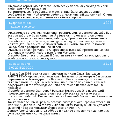
Выражаю огромную благодарность всему персоналу за уход за моим
ребенком после рождения.
Вся информация о ребенке, его состоянии была своевременно
сообщена в понятной форме,ребенок лежал чистый,ухоженный. Очень
вежливые врачи,всегда ответят на любые вопросы.
#259
Кудрявцева В.В.
15.02.2015 20:00:00
Уважаемые сотрудники отделения реанимации, огромное спасибо Вам
всем за заботу о моем сыночке! Я уверена, что он вам тоже очень
благодарен за тепло, внимание, заботу, доброе и нежное отношение.
Спасибо за то, что Вы всегда находитесь рядом с нашими детками и
можете дать им то, что не можем дать мы , мамы, так как не можем
находиться в реанимации целый день.
Отдельное спасибо Марине Андреевне за высокий профессионализм,
терпение и настойчивость в лечении Максима.
Спасибо Вам от всего сердца!!! Счастья вам в личной жизни, здоровья,
улыбок и всего самого наилучшего!
#258
Зылева Мария
9.02.2015 20:00:00
15 декабря 2014 года на свет появился мой сын Саша .Благодаря
РАБОТНИКАМ оритн он остался жив. Нет таких слов,которые бы смогли
передать мою благодарность Вам за это.Без сомнения,это самые
тяжелые моменты для нашей семьи, но с Вашей помощью, с Вашей
поддержкой и заботой,надеюсь, что все самое плохое осталось в
прошлом.
Спасибо огромное Свинцовой Наталье Викторовне.Это настоящий
профессионал своего дела, знает все обо всех детках и ко всем
относится с заботой. После разговора с Натальей Викторовной мамочки
успокаиваются.
Также хотелось бы выразить особую благодарность врачам отделения:
Марине Андреевне - за заботу и любовь,оказываемую нашим деткам,за
высокий профессионализм и упорство в лечении.
Денису Александровичу- за доброе и нежное отношение к деткам и за
сопереживание и сочувствие мамам.