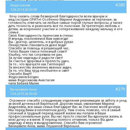
#280
Федосимова
7.06.2015 20:00:00
Хочу сказать слова безмерной благодарности всем врачрм и
мед.сестрам ОРИТн! Особенно Марине Андреевне-за терпение, за
готовность отвечать на любые самые порой глупые вопросы, а также
дать точность и разложить все по полочкам. За трепетную любовь к
детям, за искреннее участие и сопереживание каждому малышу и его
семье.
Свою благодарность приносим в стихах
И впредь поклоняемся Вам навсегда!
Вы - доктор, целитель, и в добрых руках
Лекарством становиться даже вода!
Спасибо за помощь в решающий час,
Тепло Ваших глаз и полезный совет!
Улыбку, что так согревала не раз,
За лучик надежды и радости свет!
За счастье здоровья и прелесть удач,
За то , что врачуете как Гиппократ!
За множество жизненно важных задач,
За то, что Ваш труд-необъятен и свят!
Спасибо Вам!!!
Федосимов Богдан
мама Федосимова Анастасия
папа Бабаев Малик
#279
Ванишвили Анна
7.06.2015 20:00:00
Огромное спасибо сотрудникам отделения реанимации за заботу и уход
за моей доченькой Варенькой. Дорогая наша, уважаемая Марина
Андреевна, вся наша семья благодарит Вас за спасение моей дочери.
Мы перед Вами в неоплатном долгу. Нам очень повезло, что в самый
сложный и трудный период нашей жизни мы попали в Ваши
профессиональные руки. Вы нас просто спасли! Вы вдохнули жизнь в
мою дочку и в меня. В период полного отчаяния, только Вы дали
надежду и веру в выздоровление. Спасибо Вам огромное!
Ванишвили Анна, мама Леушиной Вареньки.