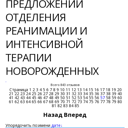
ПРЕДЛОЖЕНИЙ
ОТДЕЛЕНИЯ
РЕАНИМАЦИИ И
ИНТЕНСИВНОЙ
ТЕРАПИИ
НОВОРОЖДЕННЫХ
-
Всего 843 отзывов
Страница
1
2
3
4
5
6
7
8
9
10
11
12
13
14
15
16
17
18
19
20
21
22
23
24
25
26
27
28
29
30
31
32
33
34
35
36
37
38
39
40
41
42
43
44
45
46
47
48
49
50
51
52
53
54
55
56
57
58
59
60
61
62
63
64
65
66
67
68
69
70
71
72
73
74
75
76
77
78
79
80
81
82
83
84
85
Назад
Вперед
Упорядочить по:
имени
дате↓