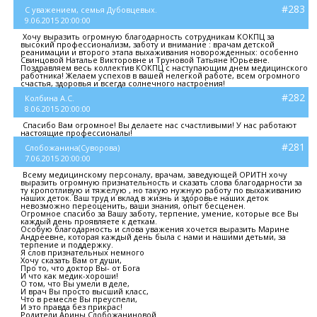
#283
С уважением, семья Дубовцевых.
9.06.2015 20:00:00
Хочу выразить огромную благодарность сотрудникам КОКПЦ за
высокий профессионализм, заботу и внимание : врачам детской
реанимации и второго этапа выхаживания новорожденных: особенно
Свинцовой Наталье Викторовне и Труновой Татьяне Юрьевне.
Поздравляем весь коллектив КОКПЦ с наступающим днем медицинского
работника! Желаем успехов в вашей нелегкой работе, всем огромного
счастья, здоровья и всегда солнечного настроения!
#282
Колбина А.С.
8.06.2015 20:00:00
Спасибо Вам огромное! Вы делаете нас счастливыми! У нас работают
настоящие профессионалы!
#281
Слобожанина(Суворова)
7.06.2015 20:00:00
Всему медицинскому персоналу, врачам, заведующей ОРИТН хочу
выразить огромную признательность и сказать слова благодарности за
ту кропотливую и тяжелую , но такую нужную работу по выхаживанию
наших деток. Ваш труд и вклад в жизнь и здоровье наших деток
невозможно переоценить, ваши знания, опыт бесценен.
Огромное спасибо за Вашу заботу, терпение, умение, которые все Вы
каждый день проявляете к деткам.
Особую благодарность и слова уважения хочется выразить Марине
Андреевне, которая каждый день была с нами и нашими детьми, за
терпение и поддержку.
Я слов признательных немного
Хочу сказать Вам от души,
Про то, что доктор Вы- от Бога
И что как медик-хороши!
О том, что Вы умели в деле,
И врач Вы просто высший класс,
Что в ремесле Вы преуспели,
И это правда без прикрас!
Родители Арины Слобожаниновой