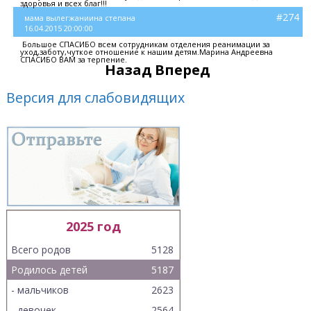
здоровья и всех благ!!!
#274
мама вылегжаниина степана
16.04.2015 20:00:00
Большое СПАСИБО всем сотрудникам отделения реанимации за
уход,заботу,чуткое отношение к нашим детям.Марина Андреевна
СПАСИБО ВАМ за терпение.
Назад
Вперед
Версия для слабовидящих
2025 год
Всего родов
5128
Родилось детей
5187
- мальчиков
2623
- девочек
2564