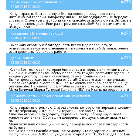
#278
Мама Ярослава- Мотовилова К.С.
17.05.2015 20:00:00
Хочу выразить безграничную благодарность всему персоналу
интенсивной терапии новорожденных. Эту благодарность не передать
словами. Огромное спасибо за сына, спасибо за заботу о нем. Вы самые
лучшие в своем деле. Еще раз огромное спасибо!!! Всего вам самого
наилучшего!
#277
Костылева Е.В. и наша Варюша!
17.05.2015 20:00:00
Выражаю огромную благодарность всему мед.персоналу, за
отзывчивое, вежливое отношение к мамочкам и моей Варечке, очень
всем довольны. Успехов в работе.
#276
Дарья Гуляева
13.05.2015 20:00:00
Храни Бог тех людей, которые были рядом в первые дни жизни моего
сыночка. Низкий поклон всему персоналу, каждой сестричке отдельно,
каждому доктору. Самые вежливые, самые понимающие.
Вы не просто люди, вы доктора от бога!!! Спасаете жизни маленьких
ангелочков,делая счастливыми нас, мамочек, спасибо, спасибо и еще
раз спасибо. Не хватает слов, чтобы выразить благодарность свою.
Мама Ванечки (Дарья Гуляева) 6 дней на ИВЛ, на 9 день на второй этап)
#275
Мамочка Златы - Гребенева Мария Николаевна
13.05.2015 20:00:00
Хочу выразить огромную благодарность, которую не передать словами
всему персоналу интенсивной терапии новорожденных.
Спасибо огромное за доброту, терпение, ласку, переданную моей
малютке доченьке. С большим доверием отношусь к таким людям как
Вы!!!
Меня захватывают эмоции, не могу передать все слова благодарности
на бумаге.
Храни Вас Бог! Спасибо огромное за дочку, что подарили ей жизнь!!!
Поступили к Вам 08.05.15 г.,уходим на второй этап 15.05.15 г. Дай бог Вам