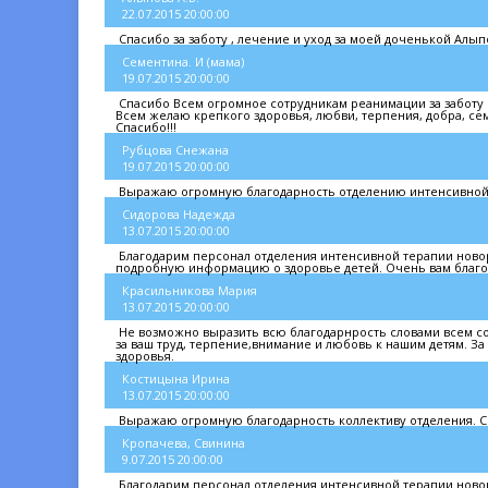
22.07.2015 20:00:00
Спасибо за заботу , лечение и уход за моей доченькой Алыпо
Сементина. И (мама)
19.07.2015 20:00:00
Спасибо Всем огромное сотрудникам реанимации за заботу 
Всем желаю крепкого здоровья, любви, терпения, добра, сем
Спасибо!!!
Рубцова Снежана
19.07.2015 20:00:00
Выражаю огромную благодарность отделению интенсивной т
Сидорова Надежда
13.07.2015 20:00:00
Благодарим персонал отделения интенсивной терапии новор
подробную информацию о здоровье детей. Очень вам благо
Красильникова Мария
13.07.2015 20:00:00
Не возможно выразить всю благодарнрость словами всем с
за ваш труд, терпение,внимание и любовь к нашим детям. За
здоровья.
Костицына Ирина
13.07.2015 20:00:00
Выражаю огромную благодарность коллективу отделения. Спа
Кропачева, Свинина
9.07.2015 20:00:00
Благодарим персонал отделения интенсивной терапии новоро