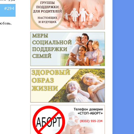
#294
любовь,