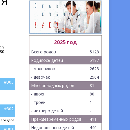
ИЯ
2025 год
40
80
Всего родов
5128
Родилось детей
5187
- мальчиков
2623
- девочек
2564
#303
Многоплодных родов
81
- двоен
80
- троен
1
#302
- четверо детей
-
Преждевременных родов
411
его дела.
Недоношенных детей
440
#301