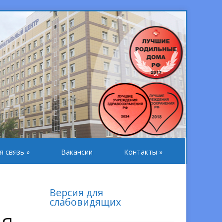
я связь
»
Вакансии
Контакты
»
Версия для
слабовидящих