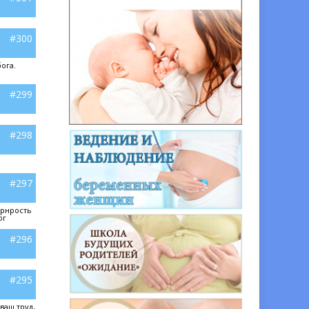
#300
ога.
#299
#298
#297
арнрость
ог
#296
#295
ваш труд,