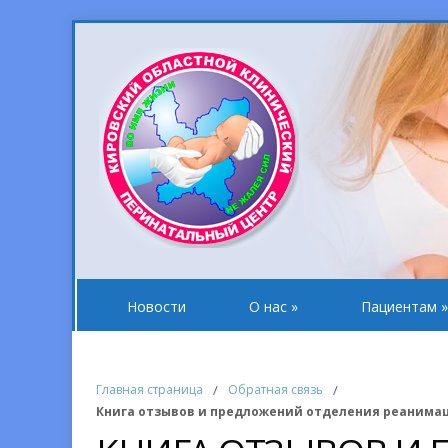
Новости
О нас
»
Пациентам
»
Главная страница
/
Обратная связь
/
Книга отзывов и предложений отделения реанима