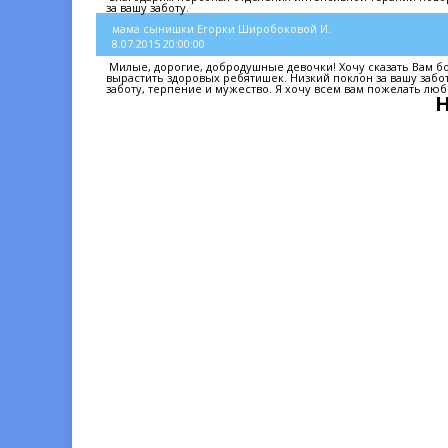
за вашу заботу.
мама сынишки Егорки Широбоковой И.
8.07.2015 20:00:00
Милые, дорогие, добродушные девочки! Хочу сказать Вам бо
вырастить здоровых ребятишек. Низкий поклон за вашу забо
заботу, терпение и мужество. Я хочу всем вам пожелать люб