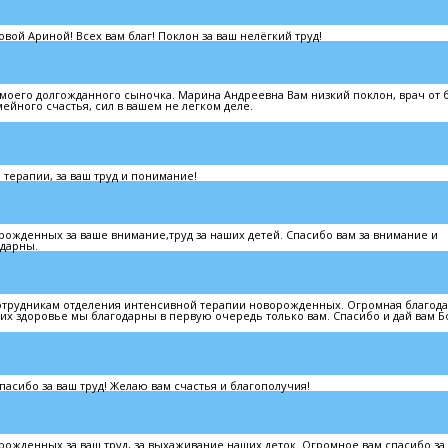
вой Ариной! Всех вам благ! Поклон за ваш нелёгкий труд!
моего долгожданного сыночка. Марина Андреевна Вам низкий поклон, врач от б
ейного счастья, сил в вашем не легком деле.
ерапии, за ваш труд и понимание!
ожденных за ваше внимание,труд за наших детей. Спасибо вам за внимание и
дарны.
отрудникам отделения интенсивной терапии новорожденных. Огромная благод
 их здоровье мы благодарны в первую очередь только вам. Спасибо и дай вам Б
сибо за ваш труд! Желаю вам счастья и благополучия!
жденных за ваш труд, за выхаживание наших деток. Огромное вам спасибо за 