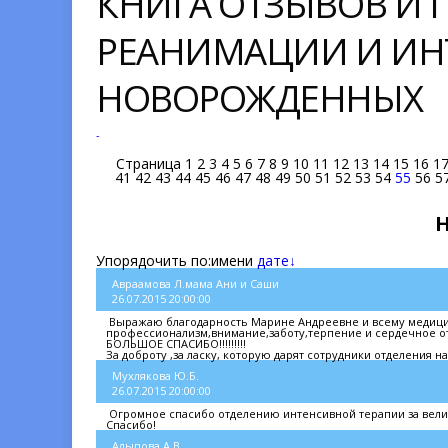
КНИГА ОТЗЫВОВ И
РЕАНИМАЦИИ И ИН
НОВОРОЖДЕННЫХ
-
Страница
1
2
3
4
5
6
7
8
9
10
11
12
13
14
15
16
1
41
42
43
44
45
46
47
48
49
50
51
52
53
54
55
56
5
Упорядочить по:
имени
дате↓
Авраамова Л.мама Ани и Саши
26.07.2015 20:00:00
Выражаю благодарность Марине Андреевне и всему медицин
профессионализм,внимание,заботу,терпение и сердечное о
БОЛЬШОЕ СПАСИБО!!!!!!!!!
За доброту ,за ласку, которую дарят сотрудники отделения нашим дет
Мухлякова Ю.Б.
26.07.2015 20:00:00
Огромное спасибо отделению интенсивной терапии за велик
Спасибо!
Алыпова А.В.