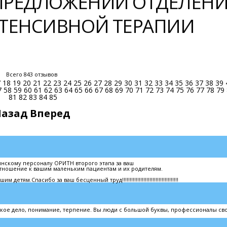
 ПРЕДЛОЖЕНИЙ ОТДЕЛЕН
ТЕНСИВНОЙ ТЕРАПИИ
Всего 843 отзывов
7
18
19
20
21
22
23
24
25
26
27
28
29
30
31
32
33
34
35
36
37
38
39
7
58
59
60
61
62
63
64
65
66
67
68
69
70
71
72
73
74
75
76
77
78
79
81
82
83
84
85
Назад
Вперед
скому персоналу ОРИТН второго этапа за ваш
тношение к вашим маленьким пациентам и их родителям.
ям.Спасибо за ваш бесценный труд!!!!!!!!!!!!!!!!!!!!!!!!!!!!!!!!!!!!!
ое дело, понимание, терпение. Вы люди с большой буквы, профессионалы сво