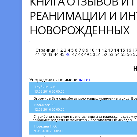
КНИГА ОТЗЫВОВ И
РЕАНИМАЦИИ И ИН
НОВОРОЖДЕННЫХ
-
Страница
1
2
3
4
5
6
7
8
9
10
11
12
13
14
15
16
1
41
42
43
44
45
46
47
48
49
50
51
52
53
54
55
56
5
Упорядочить по:
имени
дате↓
Трубина О.В.
13.03.2016 20:00:00
Огромное Вам спасибо за мою малышку,лечение и уход! Все
Новикова В.С.
12.03.2016 20:00:00
Спасибо за спасение моего малыша и за надежду,поддержку
побольше радостных моментов и благополучных исходов.
Норкина Н.О.
9.03.2016 20:00:00