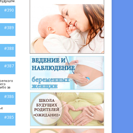
 будущем.
#390
#389
#388
#387
крепкого
шего
ибо за
#386
ье
#385