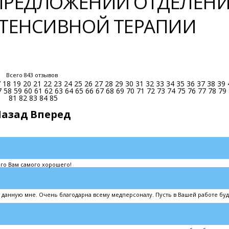
 ПРЕДЛОЖЕНИЙ ОТДЕЛЕН
ТЕНСИВНОЙ ТЕРАПИИ
Всего 843 отзывов
7
18
19
20
21
22
23
24
25
26
27
28
29
30
31
32
33
34
35
36
37
38
39
7
58
59
60
61
62
63
64
65
66
67
68
69
70
71
72
73
74
75
76
77
78
79
81
82
83
84
85
Назад
Вперед
го Вам самого хорошего!
 данную мне. Очень благодарна всему медперсоналу. Пусть в Вашей работе буд