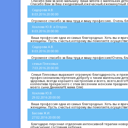
Спасибо Вам за мою малышку. Ваша забота о маленьких детк
Спасибо Вам за Ваш ежедневный,ежечасный,ежеминутный п
Сидорова А.В.
8.03.2016 20:00:00
Огромное спасибо за ваш труд и вашу профессию. Очень бл
Хохлова Ю.В. и Егорка.
8.03.2016 20:00:00
Ваша профессия одна из самых благородных. Хоть вы и вра
женщины. Пусть счастье,которому вы помогаете осуществит
Сидорова А.В.
8.03.2016 20:00:00
Огромное спасибо за Ваш труд и вашу профессию!Очень бла
семья Плеховых
7.03.2016 20:00:00
Семья Плеховых выражает огромную благодарность и призна
профессионализм,терпение,доброту к таким маленьким детка
здоровья, всегда хорошего настроения и всего, всего,всег
коллектива прекрасного с этим весенним женским праздник
моего сына Даниила!!!( мама Оля)
Хохлова Ю.В.
29.02.2016 20:00:00
Ваша профессия одна из самых благородных. Хоть вы и врач
женщины. Пусть счастье которому вы помогаете,осуществить
Басова Ж.И.
27.02.2016 20:00:00
Благодарю персонал отделения интенсивной терапии новор
объяснение состояния ребенка.