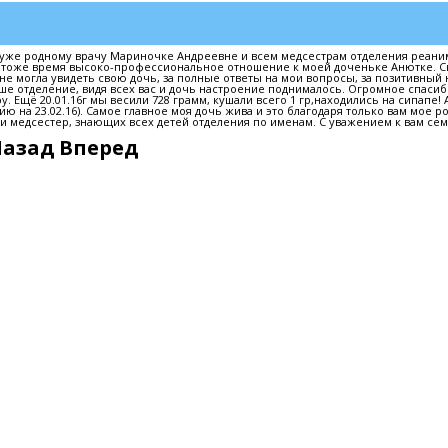
уже родному врачу Мариночке Андреевне и всем медсестрам отделения реани
 в тоже время высоко-профессиональное отношение к моей доченьке Анютке. С
 не могла увидеть свою дочь, за полные ответы на мои вопросы, за позитивный 
е отделение, видя всех вас и дочь настроение поднималось. Огромное спасиб
 Ещё 20.01.16г мы весили 728 грамм, кушали всего 1 гр,находились на сипапе! 
ю на 23.02.16). Самое главное моя дочь жива и это благодаря только вам мое р
и медсестер, знающих всех детей отделения по именам. С уважением к вам се
Назад
Вперед