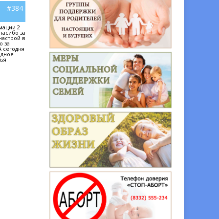
#384
мации 2
пасибо за
настрой в
о за
А сегодня
одное
мья