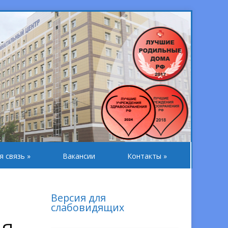
я связь
»
Вакансии
Контакты
»
Версия для
слабовидящих