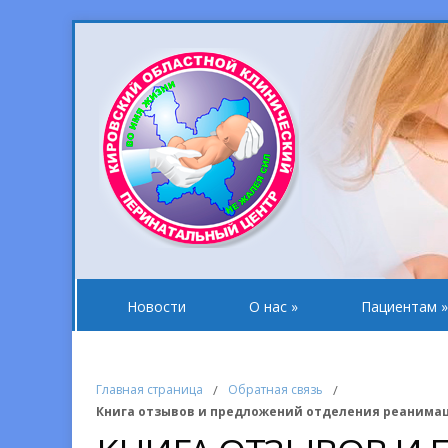
Новости
О нас
»
Пациентам
»
Главная страница
/
Обратная связь
/
Книга отзывов и предложений отделения реанима