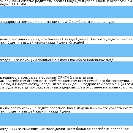
ах приносит счастье родителям,вселяет надежду и уверенность в безоблачном
одвиг. СПАСИБО!!!
агодарны за помощь и понимание к нам. Спасибо за маленькое чудо.
чи-вы практически не видите болезней.Каждый день ВЫ можетеувидеть счастье
ься,будет и в вашей жизни каждый день! Спасибо!
годарны за помощь и понимание к нам! Спасибо за маленькое чудо!
тельность всему мед. персоналу ОРИТН 2 этапа за ваш
м.Спасибо вам огромное за все!!! Желаем вам всем семейного благополучия, 
о!!! Сегодня 8 марта-международный женский день!Поздравляем всех женщин ва
ом. Будьте всегда молоды, красивы и здоровы.Всем огромное материнское спас
и - вы практически не видите болезней. Каждый день вы можете увидеть счаст
ся, будет и в вашей жизни - каждый день.
ожденных за выхаживание моей дочки. Всем большое спасибо за подробное