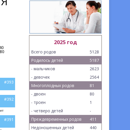
ИЯ
2025 год
40
80
Всего родов
5128
Родилось детей
5187
- мальчиков
2623
- девочек
2564
#393
Многоплодных родов
81
- двоен
80
#392
- троен
1
- четверо детей
-
ет
Преждевременных родов
411
#391
Недоношенных детей
440