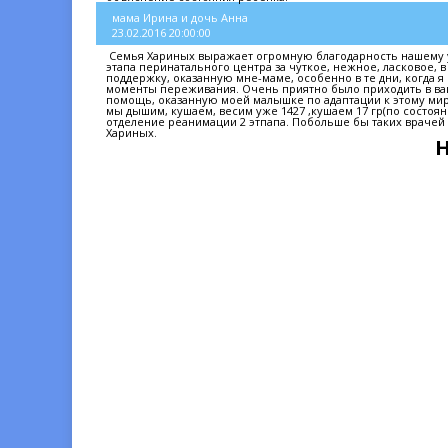
мама Ирина и дочь Анна
23.02.2016 20:00:00
Семья Хариных выражает огромную благодарность нашему 
этапа перинатального центра за чуткое, нежное, ласковое,
поддержку, оказанную мне-маме, особенно в те дни, когда я
моменты переживания. Очень приятно было приходить в ваш
помощь, оказанную моей малышке по адаптации к этому миру.
мы дышим, кушаем, весим уже 1427 ,кушаем 17 гр(по состояни
отделение реанимации 2 этпапа. Побольше бы таких врачей 
Хариных.