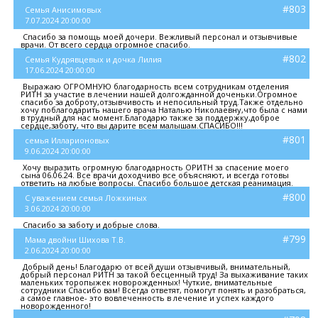
#803
Семья Анисимовых
7.07.2024 20:00:00
Спасибо за помощь моей дочери. Вежливый персонал и отзывчивые
врачи. От всего сердца огромное спасибо.
#802
Семья Кудрявцевых и дочка Лилия
17.06.2024 20:00:00
Выражаю ОГРОМНУЮ благодарность всем сотрудникам отделения
РИТН за участие в лечении нашей долгожданной доченьки.Огромное
спасибо за доброту,отзывчивость и непосильный труд.Также отдельно
хочу поблагодарить нашего врача Наталью Николаевну,что была с нами
в трудный для нас момент.Благодарю также за поддержку,доброе
сердце,заботу, что вы дарите всем малышам.СПАСИБО!!!
#801
семья Илларионовых
9.06.2024 20:00:00
Хочу выразить огромную благодарность ОРИТН за спасение моего
сына 06.06.24. Все врачи доходчиво все объясняют, и всегда готовы
ответить на любые вопросы. Спасибо большое детская реанимация.
#800
С уважением семья Ложкиных
3.06.2024 20:00:00
Спасибо за заботу и добрые слова.
#799
Мама двойни Шихова Т.В.
2.06.2024 20:00:00
Добрый день! Благодарю от всей души отзывчивый, внимательный,
добрый персонал РИТН за такой бесценный труд! За выхаживание таких
маленьких торопыжек новорожденных! Чуткие, внимательные
сотрудники Спасибо вам! Всегда ответят, помогут понять и разобраться,
а самое главное- это вовлеченность в лечение и успех каждого
новорожденного!