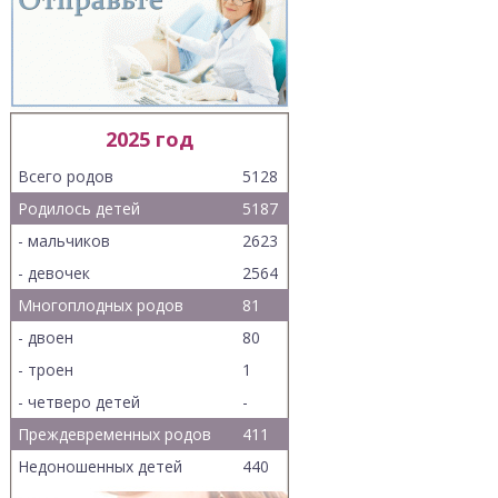
2025 год
Всего родов
5128
Родилось детей
5187
- мальчиков
2623
- девочек
2564
Многоплодных родов
81
- двоен
80
- троен
1
- четверо детей
-
Преждевременных родов
411
Недоношенных детей
440