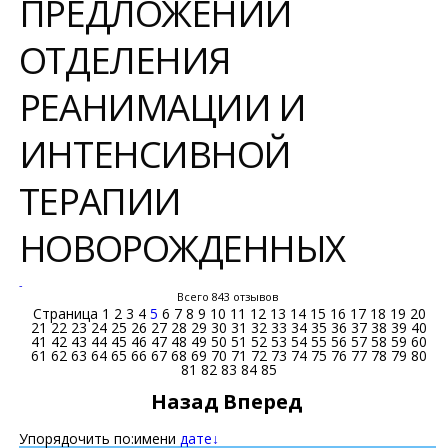
ПРЕДЛОЖЕНИЙ
ОТДЕЛЕНИЯ
РЕАНИМАЦИИ И
ИНТЕНСИВНОЙ
ТЕРАПИИ
НОВОРОЖДЕННЫХ
-
Всего 843 отзывов
Страница
1
2
3
4
5
6
7
8
9
10
11
12
13
14
15
16
17
18
19
20
21
22
23
24
25
26
27
28
29
30
31
32
33
34
35
36
37
38
39
40
41
42
43
44
45
46
47
48
49
50
51
52
53
54
55
56
57
58
59
60
61
62
63
64
65
66
67
68
69
70
71
72
73
74
75
76
77
78
79
80
81
82
83
84
85
Назад
Вперед
Упорядочить по:
имени
дате↓