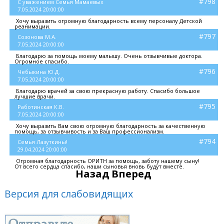
#798
С уважением Семья Мамаевых
7.05.2024 20:00:00
Хочу выразить огромную благодарность всему персоналу Детской
реанимации.
#797
Созонова М.А.
7.05.2024 20:00:00
Благодарю за помощь моему малышу. Очень отзывчивые доктора.
Огромное спасибо.
#796
Чебыкина Ю.Д.
7.05.2024 20:00:00
Благодарю врачей за свою прекрасную работу. Спасибо большое
лучшие врачи.
#795
Работинская К.В.
7.05.2024 20:00:00
Хочу выразить Вам свою огромную благодарность за качественную
помощь, за отзывчивость и за Ваш профессионализм.
#794
Семья Лазуткины!
29.04.2024 20:00:00
Огромная благодарность ОРИТН за помощь, заботу нашему сыну!
От всего сердца спасибо, наши сыновья вновь будут вместе.
Назад
Вперед
Версия для слабовидящих