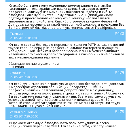
Спасибо большое этому отделению,замечательным врачам,Вы
настоящие ангелы-хранители наших деток. Благодоря вашему
профессионализму у нас мамочек , появляется надежда и силы,а
благодаря Вашему внимательному отношению,индивидуальному
подходу и просто человеческому отношению,у нас появляется
уверенность и спокойствие. Спасибо огромное каждому Человеку!
Доктору,медперсоналу, за такой невероятной сложности труд.Храни Вас
Бог! С огромной благодарностью и уважением семья Прохоровых.
#480
Тымкив
29.05.2017 20:00:00
От всего сердца благодарю персонал отделения РИТН за ваш не легкий
труд,за горячие сердца,за профессиональное мастерство в уходе за
моей доченькой. Всех вам благ,профессиональных успехов,личного
человеческого счастья,крепкого здоровья. Спасибо и низкий поклон за
ваше неравнодушиеи терпение.
Сблагодарностью и уважением,
С.Тымкив
#479
Лялина Л.Г.
28.05.2017 20:00:00
От всей души выражаю огромную искреннюю благодарность докторам
и медсестрам отделения реанимации новорожденных!!! Их
профессионализм и безграничная доброта спасли мою доченьку,
которая родилась намного раньше срока и с гемолитической болезнью.
Вы вернули мне надежду и радость жизни. Всего вам самого лучшего,
успехов в вашей нелегкой деятельности и щедрых даров от Бога,
который сполна отблагодарит вас за ваш гениальный результат труда!
БЛАГОДАРЮ!!! С уважением Лялина Л.Г.
#478
семья Мацковых
24.05.2017 20:00:00
Выражаем огромную благодарность всем сотрудникам, всему
медицинскому персоналу ОРИТН за лечение, уход и заботу нашего