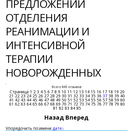
ПРЕДЛОЖЕНИЙ
ОТДЕЛЕНИЯ
РЕАНИМАЦИИ И
ИНТЕНСИВНОЙ
ТЕРАПИИ
НОВОРОЖДЕННЫХ
-
Всего 843 отзывов
Страница
1
2
3
4
5
6
7
8
9
10
11
12
13
14
15
16
17
18
19
20
21
22
23
24
25
26
27
28
29
30
31
32
33
34
35
36
37
38
39
40
41
42
43
44
45
46
47
48
49
50
51
52
53
54
55
56
57
58
59
60
61
62
63
64
65
66
67
68
69
70
71
72
73
74
75
76
77
78
79
80
81
82
83
84
85
Назад
Вперед
Упорядочить по:
имени
дате↓