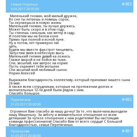
#483
Семья Нориных
6.06.2017 20:00:00
Маленький гномик, мой милый дружок,
Во сне ты летаешь и ловишь сорок,
Ты окунаешься в новую жизнь
Маленький гномик, ты лучше держись.
Может быть скоро и в этом году,
Ты станешь сильным, как ветер в саду,
И полетим мы на белом коне
Прямо при полной и ясной луне.
Ну а потом, лет примерно так
цать,
Будем мы вместе факстрот танцевать,
Запустим змея в небесную высь
Маленький гномик давай-ка ложись
Глазки закрой и не бойся во тьме,
Спи, засыпай, как матрос на корме
Пусть охраняет тебя мотылек
Спи засыпай мой любимый сынок.
Норин Алексей
Выражаем благодарность коллективу, который принимал нашего сына
26 мая.
А также всем сотрудникам, которые на протяжении долгих и
волнительных 12-ти дней были рядом с ним.
Спасибо большое.
#482
Перетягина
31.05.2017 20:00:00
Огромное Вам спасибо за нашу дочку! За то ,что вылечили,выходили
нашу Машеньку. За заботу и внимательное отношение ко всем
детишкам! За чуткое отношение к нам родителям! Вы настоящяя
команда прфессионалов! Спасибо Вам от всего сердца! С большой
благодарностью, семья Перетягиных.
#481
Прохорова
31.05.2017 20:00:00