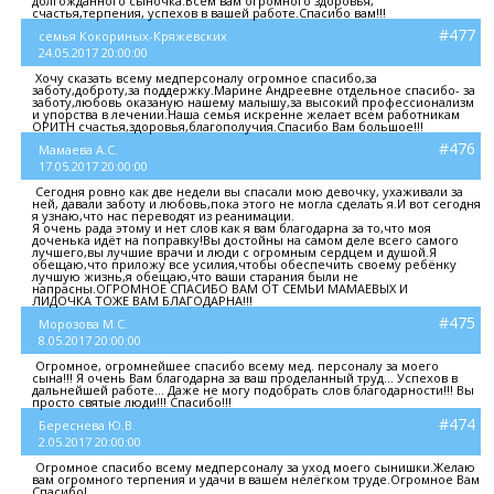
долгожданного сыночка.Всем вам огромного здоровья,
счастья,терпения, успехов в вашей работе.Спасибо вам!!!
#477
семья Кокориных-Кряжевских
24.05.2017 20:00:00
Хочу сказать всему медперсоналу огромное спасибо,за
заботу,доброту,за поддержку.Марине Андреевне отдельное спасибо- за
заботу,любовь оказаную нашему малышу,за высокий профессионализм
и упорства в лечении.Наша семья искренне желает всем работникам
ОРИТН счастья,здоровья,благополучия.Спасибо Вам большое!!!
#476
Мамаева А.С.
17.05.2017 20:00:00
Сегодня ровно как две недели вы спасали мою девочку, ухаживали за
ней, давали заботу и любовь,пока этого не могла сделать я.И вот сегодня
я узнаю,что нас переводят из реанимации.
Я очень рада этому и нет слов как я вам благодарна за то,что моя
доченька идёт на поправку!Вы достойны на самом деле всего самого
лучшего,вы лучшие врачи и люди с огромным сердцем и душой.Я
обещаю,что приложу все усилия,чтобы обеспечить своему ребёнку
лучшую жизнь,я обещаю,что ваши старания были не
напрасны.ОГРОМНОЕ СПАСИБО ВАМ ОТ СЕМЬИ МАМАЕВЫХ И
ЛИДОЧКА ТОЖЕ ВАМ БЛАГОДАРНА!!!
#475
Морозова М.С.
8.05.2017 20:00:00
Огромное, огромнейшее спасибо всему мед. персоналу за моего
сына!!! Я очень Вам благодарна за ваш проделанный труд... Успехов в
дальнейшей работе... Даже не могу подобрать слов благодарности!!! Вы
просто святые люди!!! Спасибо!!!
#474
Береснева Ю.В.
2.05.2017 20:00:00
Огромное спасибо всему медперсоналу за уход моего сынишки.Желаю
вам огромного терпения и удачи в вашем нелёгком труде.Огромное Вам
Спасибо!