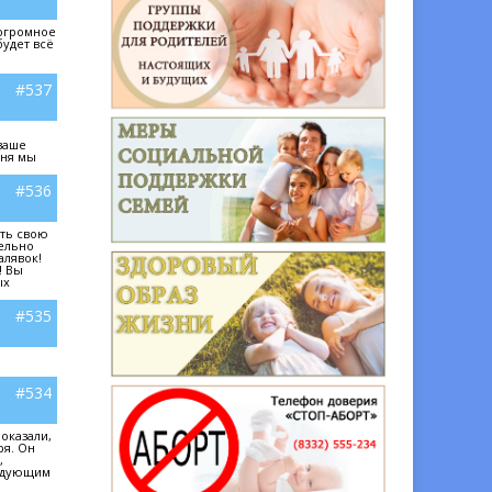
 огромное
будет всё
#537
ваше
дня мы
#536
ать свою
тельно
алявок!
! Вы
ых
#535
#534
оказали,
ря. Он
,
ледующим