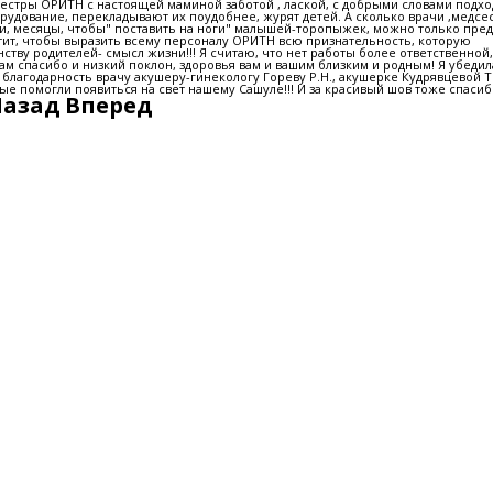
естры ОРИТН с настоящей маминой заботой , лаской, с добрыми словами подхо
рудование, перекладывают их поудобнее, журят детей. А сколько врачи ,медсе
ли, месяцы, чтобы" поставить на ноги" малышей-торопыжек, можно только пре
ватит, чтобы выразить всему персоналу ОРИТН всю признательность, которую
тву родителей- смысл жизни!!! Я считаю, что нет работы более ответственной,
м спасибо и низкий поклон, здоровья вам и вашим близким и родным! Я убедил
 благодарность врачу акушеру-гинекологу Гореву Р.Н., акушерке Кудрявцевой Т.
ые помогли появиться на свет нашему Сашуле!!! И за красивый шов тоже спасиб
Назад
Вперед