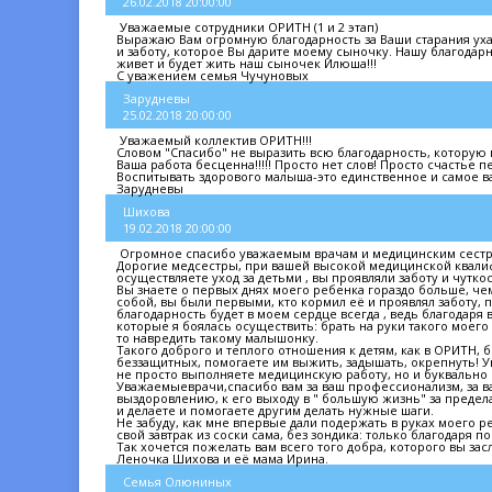
26.02.2018 20:00:00
Уважаемые сотрудники ОРИТН (1 и 2 этап)
Выражаю Вам огромную благодарность за Ваши старания уха
и заботу, которое Вы дарите моему сыночку. Нашу благодарн
живет и будет жить наш сыночек Илюша!!!
С уважением семья Чучуновых
Зарудневы
25.02.2018 20:00:00
Уважаемый коллектив ОРИТН!!!
Словом "Спасибо" не выразить всю благодарность, которую 
Ваша работа бесценна!!!!! Просто нет слов! Просто счастье 
Воспитывать здорового малыша-это единственное и самое ва
Зарудневы
Шихова
19.02.2018 20:00:00
Огромное спасибо уважаемым врачам и медицинским сестра
Дорогие медсестры, при вашей высокой медицинской квали
осуществляете уход за детьми , вы проявляли заботу и чутко
Вы знаете о первых днях моего ребенка гораздо больше, чем
собой, вы были первыми, кто кормил её и проявлял заботу, пе
благодарность будет в моем сердце всегда , ведь благодаря
которые я боялась осуществить: брать на руки такого моег
то навредить такому малышонку.
Такого доброго и теплого отношения к детям, как в ОРИТН,
беззащитных, помогаете им выжить, задышать, окрепнуть! Ув
не просто выполняете медицинскую работу, но и буквально
Уважаемыеврачи,спасибо вам за ваш профессионализм, за ваш
выздоровлению, к его выходу в " большую жизнь" за предел
и делаете и помогаете другим делать нужные шаги.
Не забуду, как мне впервые дали подержать в руках моего р
свой завтрак из соски сама, без зондика: только благодаря 
Так хочется пожелать вам всего того добра, которого вы засл
Леночка Шихова и её мама Ирина.
Семья Олюниных