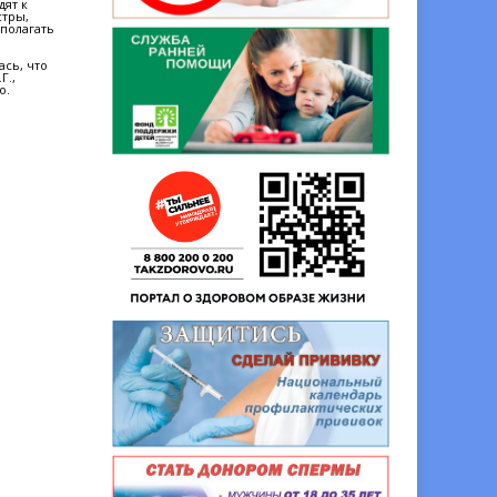
дят к
стры,
дполагать
ась, что
Г.,
о.