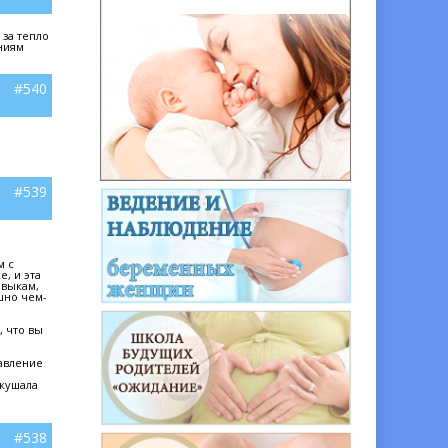
 за тепло
аниям
#540
#539
м с
е, и эта
авыкам,
шно чем-
, что вы
равление
скушала
#538