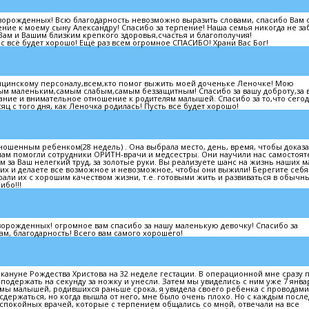
орожденных! Всю благодарность невозможно выразить словами, спасибо Вам
ние к моему сыну Александру! Спасибо за терпение! Наша семья никогда не за
 Вам и Вашим близким крепкого здоровья,счастья и благополучия!
ас всё будет хорошо! Ещё раз всем огромное СПАСИБО! Храни Вас Бог!
ицинскому персоналу,всем,кто помог выжить моей доченьке Леночке! Мою
ым маленьким,самым слабым,самым беззащитным! Спасибо за вашу доброту,за 
ание и внимательное отношение к родителям малышей. Спасибо за то,что сего
 с того дня, как Леночка родилась! Пусть все будет хорошо!
ошенным ребенком(28 недель) . Она выбрала место, день, время, чтобы доказ
м нам помогли сотрудники ОРИТН-врачи и медсестры. Они научили нас самостоя
м за Ваш нелегкий труд, за золотые руки. Вы реализуете шанс на жизнь наших м
их и делаете все возможное и невозможное, чтобы они выжили! Берегите себя
рали их с хорошим качеством жизни, т.е. готовыми жить и развиваться в обычн
ибо!!!
орожденных! огромное вам спасибо за нашу маленькую девочку! Спасибо за
ам, благодарность! Всего вам самого хорошего!
акануне Рождества Христова на 32 неделе гестации. В операционной мне сразу п
 подержать на секунду за ножку и унесли. Затем мы увиделись с ним уже 7 янва
мы малышей, родившихся раньше срока, я увидела своего ребенка с проводами
ь сдержаться, но когда вышла от него, мне было очень плохо. Но с каждым пос
а спокойных врачей, которые с терпением общались со мной, отвечали на все