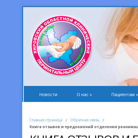
Новости
О нас
»
Пациентам
»
Главная страница
/
Обратная связь
/
Книга отзывов и предложений отделения реанима