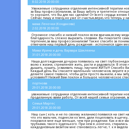
8.02.2018 20:00:00
Уважаемые сотрудники отделения интенсивной терапии нов
за Ваш профессионализм, за Вашу заботу и трепетное отноше
то хорошее, что Вы для нас сделали! От всего сердца желаю
Сейчас пишу и плачу,но уже от счастья,верю,что теперь у н
мама Леночки (Кондакова)
2.02.2018 20:00:00
Огромное спасибо и низкий поклон всем врачам,всему мед
благодарность сложно выразить словами. Вы помогаете сам
терпение,за ваш профессионализм! Также спасибо за поним
отмечаем наш первый день рождения - исполнился один месяц
Мама Ирина и дочь Варвара Шаклеины
31.01.2018 20:00:00
Наша долгожданная дочурка появилась на свет глубоконедон
волю к жизни, стремление жить, расти и радоваться. В это
дышать, кушать, усваивать пищу, научили ЖИТЬ!!! Спасибо Ва
Каждый день Вы спасаете маленьких человечков, верите в н
делаете самое главное, чтобы дети просто выжили, а мы заб
условиях!!! Низкий Вам поклон и большое человеческое спас
портнова
29.01.2018 20:00:00
уважаемые сотрудники отделения интенсивной терапии нов
проделанную вами работу, От всей нашей семьи огромная, в
Семья Маргес
29.01.2018 20:00:00
Наш сын ( хоть и не по своему желанию) появился на свет н
что это мальчик, поднесли ко мне, дали поцеловать в щечку,
показался мне еще меньше, чем при рождении. Как и все ма
трубками, такого худенького. При нем я ,конечно, старалас
каждодневным визитом мне становилось легче, т. к я видел