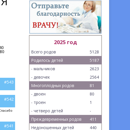
ИЯ
2025 год
40
80
Всего родов
5128
Родилось детей
5187
- мальчиков
2623
- девочек
2564
#543
Многоплодных родов
81
- двоен
80
#542
- троен
1
- четверо детей
-
 Спасибо
Преждевременных родов
411
#541
Недоношенных детей
440