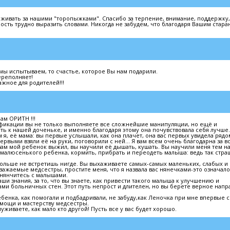
живать за нашими "торопыжками". Спасибо за терпение, внимание, поддержку,
ость трудно выразить словами. Никогда не забудем, что благодаря Вашим стар
мы испытываем, то счастье, которое Вы нам подарили.
переполняет!
жное для родителей!!!
м ОРИТН !!!
фикации вы не только выполняете все сложнейшие манипуляции, но ещё и
сть к нашей доченьке, и именно благодаря этому она почувствовала себя лучше.
 я, её мама: вы первые услышали, как она плачет, она вас первых увидела рядо
рвыми взяли её на руки, поговорили с ней... Я вам всем очень благодарна за вс
 вам мой ребенок выжил, вы научили её дышать, кушать. Вы научили меня тем н
о малюсенького ребенка, кормить, прибрать и переодеть малыша: ведь так стра
 больше не встретишь нигде. Вы выхаживаете самых-самых маленьких, слабых и
ажаемые медсестры, простите меня, что я назвала вас нянечками-это означало
 нянчитесь с малышами.
и знания, за то, что вы знаете, как привести такого малыша к улучшению и
ами больничных стен. Этот путь непрост и длителен, но вы берете верное нап
ебенка, как помогали и подбадривали, не забуду,как Леночка при мне впервые 
помощи и мастерству медсестры.
уживаете, как мало кто другой! Пусть все у вас будет хорошо.