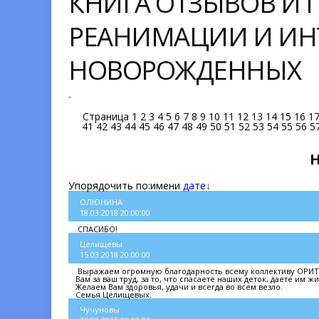
КНИГА ОТЗЫВОВ И
РЕАНИМАЦИИ И ИН
НОВОРОЖДЕННЫХ
-
Страница
1
2
3
4
5
6
7
8
9
10
11
12
13
14
15
16
1
41
42
43
44
45
46
47
48
49
50
51
52
53
54
55
56
5
Упорядочить по:
имени
дате↓
ОЛЮНИНА
18.03.2018 20:00:00
СПАСИБО!
Целищевы
15.03.2018 20:00:00
Выражаем огромную благодарность всему коллективу ОРИТН. 
Вам за ваш труд, за то, что спасаете наших деток, даете им жи
Желаем Вам здоровья, удачи и всегда во всем везло.
Семья Целищевых.
Чучуновы