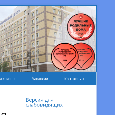
я связь
»
Вакансии
Контакты
»
Версия для
слабовидящих