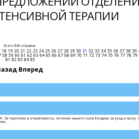
 ПРЕДЛОЖЕНИЙ ОТДЕЛЕН
ТЕНСИВНОЙ ТЕРАПИИ
Всего 843 отзывов
7
18
19
20
21
22
23
24
25
26
27
28
29
30
31
32
33
34
35
36
37
38
39
7
58
59
60
61
62
63
64
65
66
67
68
69
70
71
72
73
74
75
76
77
78
79
81
82
83
84
85
Назад
Вперед
За терпение и отзывчивость, лечение нашего сына Богдана, за уход и ласку.
знь.