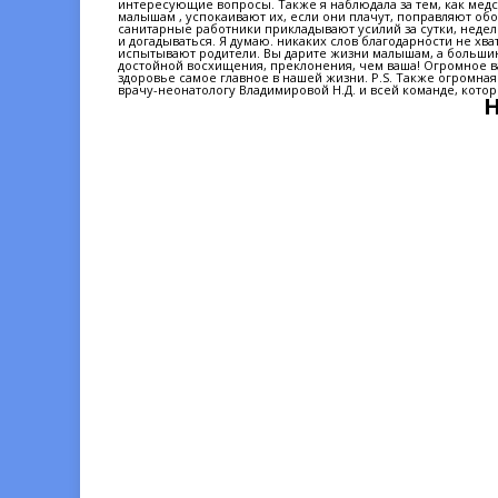
интересующие вопросы. Также я наблюдала за тем, как медс
малышам , успокаивают их, если они плачут, поправляют обо
санитарные работники прикладывают усилий за сутки, неде
и догадываться. Я думаю. никаких слов благодарности не х
испытывают родители. Вы дарите жизни малышам, а большинс
достойной восхищения, преклонения, чем ваша! Огромное ва
здоровье самое главное в нашей жизни. P.S. Также огромная
врачу-неонатологу Владимировой Н.Д. и всей команде, котор