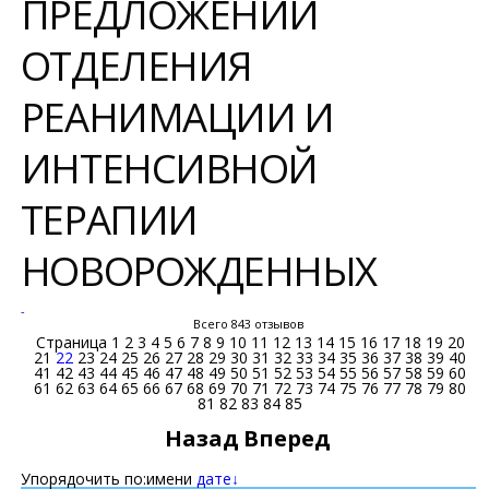
ПРЕДЛОЖЕНИЙ
ОТДЕЛЕНИЯ
РЕАНИМАЦИИ И
ИНТЕНСИВНОЙ
ТЕРАПИИ
НОВОРОЖДЕННЫХ
-
Всего 843 отзывов
Страница
1
2
3
4
5
6
7
8
9
10
11
12
13
14
15
16
17
18
19
20
21
22
23
24
25
26
27
28
29
30
31
32
33
34
35
36
37
38
39
40
41
42
43
44
45
46
47
48
49
50
51
52
53
54
55
56
57
58
59
60
61
62
63
64
65
66
67
68
69
70
71
72
73
74
75
76
77
78
79
80
81
82
83
84
85
Назад
Вперед
Упорядочить по:
имени
дате↓