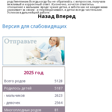
родственникам.Всегда,когда бы не обратилась с вопроосом, получала
вежливый и корректный ответ. И,конечно, хочется отметитьь
отношение к малышам: вроде чужие детки, а забота как не каждая мама
ухаживает за своим : и переворачивают, и детки всегда чистенькие.
Успехов в дальнейшей работе.
Назад
Вперед
Версия для слабовидящих
2025 год
Всего родов
5128
Родилось детей
5187
- мальчиков
2623
- девочек
2564
Многоплодных родов
81