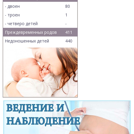
- двоен
80
- троен
1
- четверо детей
-
Преждевременных родов
411
Недоношенных детей
440