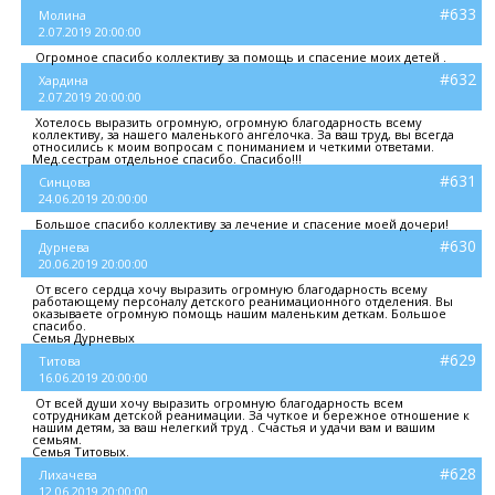
#633
Молина
2.07.2019 20:00:00
Огромное спасибо коллективу за помощь и спасение моих детей .
#632
Хардина
2.07.2019 20:00:00
Хотелось выразить огромную, огромную благодарность всему
коллективу, за нашего маленького ангелочка. За ваш труд, вы всегда
относились к моим вопросам с пониманием и четкими ответами.
Мед.сестрам отдельное спасибо. Спасибо!!!
#631
Синцова
24.06.2019 20:00:00
Большое спасибо коллективу за лечение и спасение моей дочери!
#630
Дурнева
20.06.2019 20:00:00
От всего сердца хочу выразить огромную благодарность всему
работающему персоналу детского реанимационного отделения. Вы
оказываете огромную помощь нашим маленьким деткам. Большое
спасибо.
Семья Дурневых
#629
Титова
16.06.2019 20:00:00
От всей души хочу выразить огромную благодарность всем
сотрудникам детской реанимации. За чуткое и бережное отношение к
нашим детям, за ваш нелегкий труд . Счастья и удачи вам и вашим
семьям.
Семья Титовых.
#628
Лихачева
12.06.2019 20:00:00