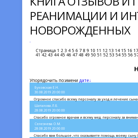
КНИГА ОТЗЫВОВ И
РЕАНИМАЦИИ И ИН
НОВОРОЖДЕННЫХ
-
Страница
1
2
3
4
5
6
7
8
9
10
11
12
13
14
15
16
1
41
42
43
44
45
46
47
48
49
50
51
52
53
54
55
56
5
Упорядочить по:
имени
дате↓
Буковская Е.Н.
30.08.2019 20:00:00
Огромное спасибо всему персоналу за уход и лечение сына.
Шаталова.Л.Б.
28.08.2019 20:00:00
Спасибо огромное врачам и всему мед. персоналу за внима
Селезнева О.М.
28.08.2019 20:00:00
Спасибо вам большое ,что оказываете помощь моему сыну.