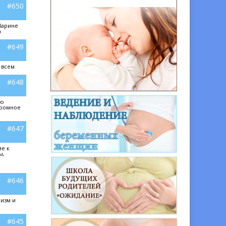
#650
Марине
а
#649
 всем
#648
ую
громное
#647
ие к
ы,
#646
лизм и
#645