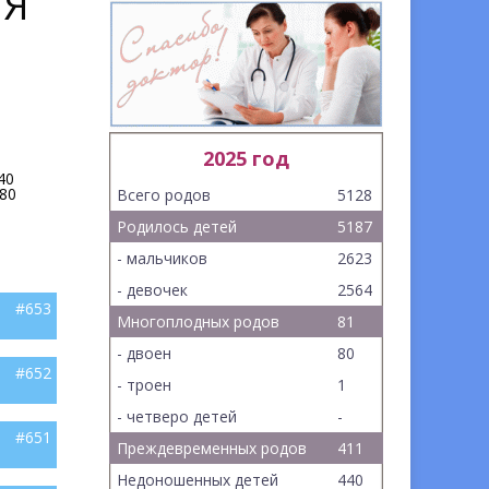
ИЯ
2025 год
40
80
Всего родов
5128
Родилось детей
5187
- мальчиков
2623
- девочек
2564
#653
Многоплодных родов
81
- двоен
80
#652
- троен
1
- четверо детей
-
#651
Преждевременных родов
411
Недоношенных детей
440