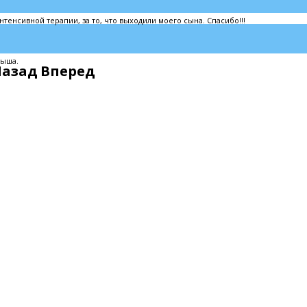
тенсивной терапии, за то, что выходили моего сына. Спасибо!!!
лыша.
Назад
Вперед