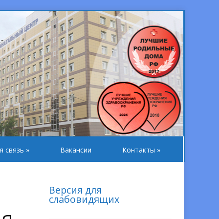
я связь
»
Вакансии
Контакты
»
Версия для
слабовидящих