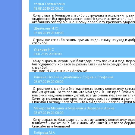
семья Салтыковых
18.08.2019 20:00:00
Хочу сказать большое спасибо сотрудникам отделения реан
Андреевне. Вы профессионал своего дела и замечательный вр
оказанную заботу о сыне. Всему персоналу крепкого здоров
Щелчкова И.Ю.
13.08.2019 20:00:00
Огромное спасибо вашим врачам за доченьку, за уход и до
спасибо!
Уланова Н.С.
8.08.2019 20:00:00
Хочу выразить огромную благодарность врачам и мед. перс
благодарность хочется выразить Евгении Александровне. Я 
спасибо!
Уланова Н.С. и сыночек Артёмка!
Лямина Оксана и двойняшки София и Стефания
28.07.2019 20:00:00
Огромное спасибо и благодарность всему коллективу детско
нашим деткам. За то время, что мои двойняшки пребывали в
мамочки недоношенных детей, всегда очень переживательн
Хочется пожелать вам крепкого здоровья, терпения и удачи.
Спасибо Господу Богу за то, что мои девочки попали в руки 
Макарова Марина и близняшки Варвара и Арина
28.07.2019 20:00:00
Хочу выразить благодарность всему вашему коллективу отд
внимательное отношение к моим малышкам. От всего сердца 
Спасибо вам большое!
Боброва М.А.