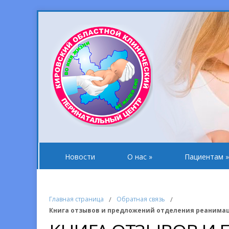
Новости
О нас
»
Пациентам
»
Главная страница
/
Обратная связь
/
Книга отзывов и предложений отделения реанима