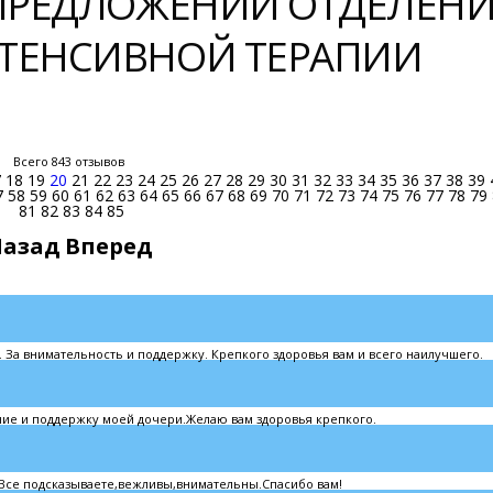
 ПРЕДЛОЖЕНИЙ ОТДЕЛЕН
ТЕНСИВНОЙ ТЕРАПИИ
Всего 843 отзывов
7
18
19
20
21
22
23
24
25
26
27
28
29
30
31
32
33
34
35
36
37
38
39
7
58
59
60
61
62
63
64
65
66
67
68
69
70
71
72
73
74
75
76
77
78
79
81
82
83
84
85
Назад
Вперед
 За внимательность и поддержку. Крепкого здоровья вам и всего наилучшего.
ние и поддержку моей дочери.Желаю вам здоровья крепкого.
Все подсказываете,вежливы,внимательны.Спасибо вам!