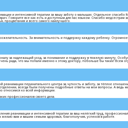
имации и интенсивной терапии за вашу заботу о малышах. Отдельное спасибо 
ач. Говорите все как есть и доступным для нас языком. Спасибо медсестрам з
ья, процветания и всего самого наилучшего.
брожелательность. За внимательность и поддержку каждому ребенку. Огромное
оналу за надлежащий уход, за понимание и поддержку в тяжелую минуту. Особ
очень рада, что мы попали именно к этому доктору, побольше бы таких! Всем о
й реанимации перинатального центра за чуткость и заботу, за тёплое отношен
 отделении, всегда были получены подробные ответы на мои вопросы. А ведь м
о относимся ко всей информации.
таких профессионалов своего дела.
еления реанимации и интенсивной терапии за ваш нелёгкий труд, профессиона
желаю вам и вашим семьям здоровья, благополучия, успехов в работе.