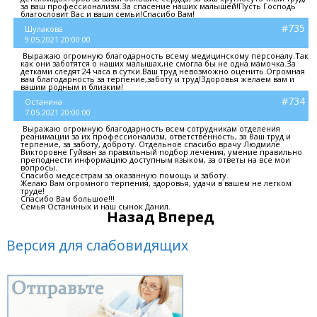
за ваш профессионализм.За спасение наших малышей!Пусть Господь
благословит Вас и ваши семьи!Спасибо Вам!
#735
Шулакова
9.05.2021 20:00:00
Выражаю огромную благодарность всему медицинскому персоналу.Так
как они заботятся о наших малышах,не смогла бы не одна мамочка.За
детками следят 24 часа в сутки.Ваш труд невозможно оценить.Огромная
вам благодарность за терпение,заботу и труд!Здоровья желаем вам и
вашим родным и близким!
#734
Останина
7.05.2021 20:00:00
Выражаю огромную благодарность всем сотрудникам отделения
реанимации за их профессионализм, ответственность, за Ваш труд и
терпение, за заботу, доброту. Отдельное спасибо врачу Людмиле
Викторовне Гуйван за правильный подбор лечения, умение правильно
преподнести информацию доступным языком, за ответы на все мои
вопросы.
Спасибо медсестрам за оказанную помощь и заботу.
Желаю Вам огромного терпения, здоровья, удачи в вашем не легком
труде!
Спасибо Вам большое!!!
Семья Останиных и наш сынок Данил.
Назад
Вперед
Версия для слабовидящих