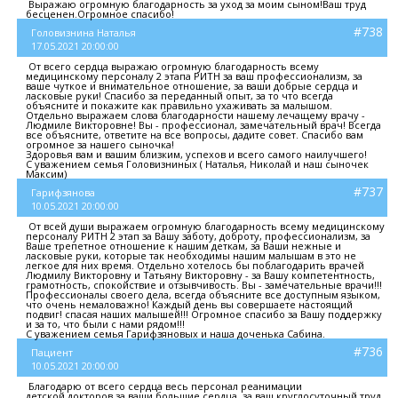
Выражаю огромную благодарность за уход за моим сыном!Ваш труд
бесценен.Огромное спасибо!
#738
Головизнина Наталья
17.05.2021 20:00:00
От всего сердца выражаю огромную благодарность всему
медицинскому персоналу 2 этапа РИТН за ваш профессионализм, за
ваше чуткое и внимательное отношение, за ваши добрые сердца и
ласковые руки! Спасибо за переданный опыт, за то что всегда
объясните и покажите как правильно ухаживать за малышом.
Отдельно выражаем слова благодарности нашему лечащему врачу -
Людмиле Викторовне! Вы - профессионал, замечательный врач! Всегда
все объясните, ответите на все вопросы, дадите совет. Спасибо вам
огромное за нашего сыночка!
Здоровья вам и вашим близким, успехов и всего самого наилучшего!
С уважением семья Головизниных ( Наталья, Николай и наш сыночек
Максим)
#737
Гарифзянова
10.05.2021 20:00:00
От всей души выражаем огромную благодарность всему медицинскому
персоналу РИТН 2 этап за Вашу заботу, доброту, профессионализм, за
Ваше трепетное отношение к нашим деткам, за Ваши нежные и
ласковые руки, которые так необходимы нашим малышам в это не
легкое для них время. Отдельно хотелось бы поблагодарить врачей
Людмилу Викторовну и Татьяну Викторовну - за Вашу компетентность,
грамотность, спокойствие и отзывчивость. Вы - замечательные врачи!!!
Профессионалы своего дела, всегда объясните все доступным языком,
что очень немаловажно! Каждый день вы совершаете настоящий
подвиг! спасая наших малышей!!! Огромное спасибо за Вашу поддержку
и за то, что были с нами рядом!!!
С уважением семья Гарифзяновых и наша доченька Сабина.
#736
Пациент
10.05.2021 20:00:00
Благодарю от всего сердца весь персонал реанимации
детской,докторов за ваши большие сердца, за ваш круглосуточный труд,