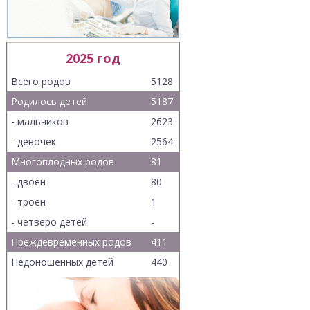
2025 год
Всего родов
5128
Родилось детей
5187
- мальчиков
2623
- девочек
2564
Многоплодных родов
81
- двоен
80
- троен
1
- четверо детей
-
Преждевременных родов
411
Недоношенных детей
440