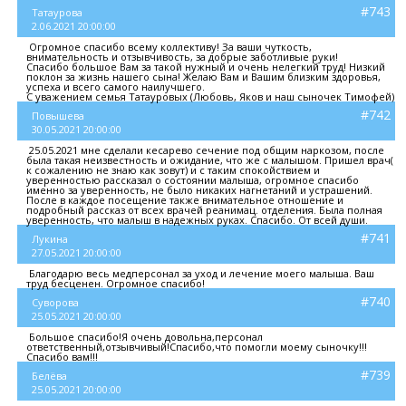
#743
Татаурова
2.06.2021 20:00:00
Огромное спасибо всему коллективу! За ваши чуткость,
внимательность и отзывчивость, за добрые заботливые руки!
Спасибо большое Вам за такой нужный и очень нелегкий труд! Низкий
поклон за жизнь нашего сына! Желаю Вам и Вашим близким здоровья,
успеха и всего самого наилучшего.
С уважением семья Татауровых (Любовь, Яков и наш сыночек Тимофей)
#742
Повышева
30.05.2021 20:00:00
25.05.2021 мне сделали кесарево сечение под общим наркозом, после
была такая неизвестность и ожидание, что же с малышом. Пришел врач(
к сожалению не знаю как зовут) и с таким спокойствием и
уверенностью рассказал о состоянии малыша, огромное спасибо
именно за уверенность, не было никаких нагнетаний и устрашений.
После в каждое посещение также внимательное отношение и
подробный рассказ от всех врачей реанимац. отделения. Была полная
уверенность, что малыш в надежных руках. Спасибо. От всей души.
#741
Лукина
27.05.2021 20:00:00
Благодарю весь медперсонал за уход и лечение моего малыша. Ваш
труд бесценен. Огромное спасибо!
#740
Суворова
25.05.2021 20:00:00
Большое спасибо!Я очень довольна,персонал
ответственный,отзывчивый!Спасибо,что помогли моему сыночку!!!
Спасибо вам!!!
#739
Белёва
25.05.2021 20:00:00