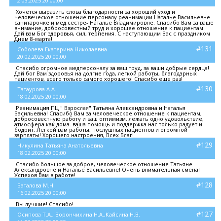
2.03.2025 20:00:00
Хочется выразить слова благодарности за хороший уход и
человеческое отношение персоналу реанимации Наталье Васильевне-
санитарочке и мед.сестре- Наталье Владимировне. Спасибо Вам за ваше
внимание, добросовестный труд и хорошее отношение к пациентам.
Дай вам Бог здоровья, сил, терпения. С наступающим Вас с праздником
Днем 8-марта!
#131
Соболева Екатерина Николаевна
20.02.2025 20:00:00
Спасибо огромное медперсоналу за ваш труд, за ваши добрые сердца!
Дай бог Вам здоровья на долгие года, легкой работы, благодарных
пациентов, всего только самого хорошего! Спасибо еще раз!
#130
Татаурова А.А.
18.02.2025 20:00:00
Реанимация ПЦ " Взрослая" Татьяна Александровна и Наталья
Васильевна! Спасибо Вам за человеческое отношение к пациентам,
добросовестную работу и ваш оптимизм. лежать одно удовольствие,
атмосфера как дома. ваша помощь и поддержка нас только радует и
бодрит. Легкой вам работы, послушных пациентов и огромной
зарплаты! Хорошего настроения, Всех Благ!
#129
Никулина Татьяна Анатольевна
18.02.2025 20:00:00
Спасибо большое за доброе, человеческое отношение Татьяне
Александровне и Наталье Васильевне! Очень внимательная смена!
Успехов Вам в работе!
#128
Баталова М.Н.
16.02.2025 20:00:00
Вы лучшие! Спасибо!
#127
Осипова Т.А., Ворончихина Н.А.,Кайсина Н.В.