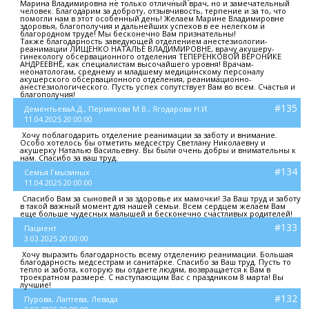
Марина Владимировна не только отличный врач, но и замечательный
человек. Благодарим за доброту, отзывчивость, терпение и за то, что
помогли нам в этот особенный день! Желаем Марине Владимировне
здоровья, благополучия и дальнейших успехов в ее нелегком и
благородном труде! Мы бесконечно Вам признательны!
Также благодарность заведующей отделением анестезиологии-
реанимации ЛИЩЕНКО НАТАЛЬЕ ВЛАДИМИРОВНЕ, врачу акушеру-
гинекологу обсервационного отделения ТЕПЕРЁНКОВОЙ ВЕРОНИКЕ
АНДРЕЕВНЕ, как специалистам высочайшего уровня! Врачам-
неонатологам, среднему и младшему медицинскому персоналу
акушерского обсервационного отделения, реанимационно-
анестезиологического. Пусть успех сопутствует Вам во всем. Счастья и
благополучия!
#135
ДементьеваА.Д., Пермякова М.В., Ягодарова Н.И.
11.04.2025 20:00:00
Хочу поблагодарить отделение реанимации за заботу и внимание.
Особо хотелось бы отметить медсестру Светлану Николаевну и
акушерку Наталью Васильевну. Вы были очень добры и внимательны к
нам. Спасибо за ваш труд.
#134
Семья Гмызиных
11.04.2025 20:00:00
Спасибо Вам за сыновей и за здоровье их мамочки! За Ваш труд и заботу
в такой важный момент для нашей семьи. Всем сердцем желаем Вам
еще больше чудесных малышей и бесконечно счастливых родителей!
#133
Пациент
3.03.2025 20:00:00
Хочу выразить благодарность всему отделению реанимации. Большая
благодарность медсестрам и санитарке. Спасибо за Ваш труд. Пусть то
тепло и забота, которую вы отдаете людям, возвращается к Вам в
троекратном размере. С наступающим Вас с праздником 8 марта! Вы
лучшие!
#132
Пурова, Лаптева, Левада