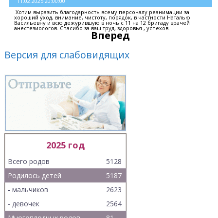
11.02.2025 20:00:00
Хотим выразить благодарность всему персоналу реанимации за
хороший уход, внимание, чистоту, порядок, в частности Наталью
Васильевну и всю дежурившую в ночь с 11 на 12 бригаду врачей
анестезиологов. Спасибо за ваш труд, здоровья , успехов.
Вперед
Версия для слабовидящих
2025 год
Всего родов
5128
Родилось детей
5187
- мальчиков
2623
- девочек
2564
Многоплодных родов
81