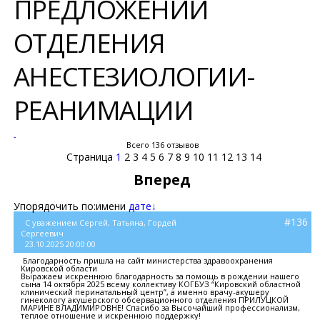
ПРЕДЛОЖЕНИЙ
ОТДЕЛЕНИЯ
АНЕСТЕЗИОЛОГИИ-
РЕАНИМАЦИИ
-
Всего 136 отзывов
Страница
1
2
3
4
5
6
7
8
9
10
11
12
13
14
Вперед
Упорядочить по:
имени
дате↓
#136
С уважением Сергей, Татьяна, Гордей
Сергеевич
23.10.2025 20:00:00
Благодарность пришла на сайт министерства здравоохранения
Кировской области
Выражаем искреннюю благодарность за помощь в рождении нашего
сына 14 октября 2025 всему коллективу КОГБУЗ “Кировский областной
клинический перинатальный центр”, а именно врачу-акушеру
гинекологу акушерского обсервационного отделения ПРИЛУЦКОЙ
МАРИНЕ ВЛАДИМИРОВНЕ! Спасибо за Высочайший профессионализм,
теплое отношение и искреннюю поддержку!